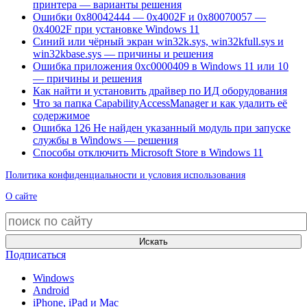
принтера — варианты решения
Ошибки 0x80042444 — 0x4002F и 0x80070057 —
0x4002F при установке Windows 11
Синий или чёрный экран win32k.sys, win32kfull.sys и
win32kbase.sys — причины и решения
Ошибка приложения 0xc0000409 в Windows 11 или 10
— причины и решения
Как найти и установить драйвер по ИД оборудования
Что за папка CapabilityAccessManager и как удалить её
содержимое
Ошибка 126 Не найден указанный модуль при запуске
службы в Windows — решения
Способы отключить Microsoft Store в Windows 11
Политика конфиденциальности и условия использования
О сайте
Искать
Подписаться
Windows
Android
iPhone, iPad и Mac