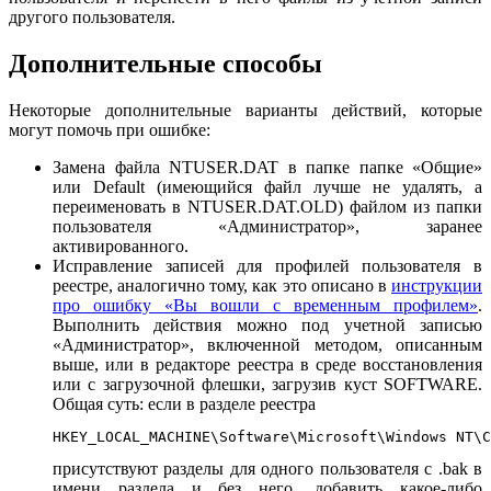
другого пользователя.
Дополнительные способы
Некоторые дополнительные варианты действий, которые
могут помочь при ошибке:
Замена файла NTUSER.DAT в папке папке «Общие»
или Default (имеющийся файл лучше не удалять, а
переименовать в NTUSER.DAT.OLD) файлом из папки
пользователя «Администратор», заранее
активированного.
Исправление записей для профилей пользователя в
реестре, аналогично тому, как это описано в
инструкции
про ошибку «Вы вошли с временным профилем»
.
Выполнить действия можно под учетной записью
«Администратор», включенной методом, описанным
выше, или в редакторе реестра в среде восстановления
или с загрузочной флешки, загрузив куст SOFTWARE.
Общая суть: если в разделе реестра
HKEY_LOCAL_MACHINE\Software\Microsoft\Windows NT\C
присутствуют разделы для одного пользователя с .bak в
имени раздела и без него, добавить какое-либо