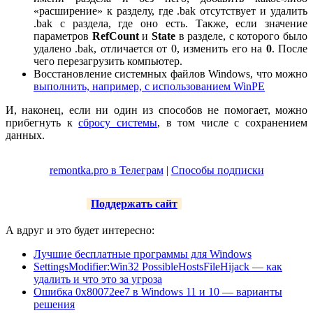
«расширение» к разделу, где .bak отсутствует и удалить
.bak с раздела, где оно есть. Также, если значение
параметров
RefCount
и
State
в разделе, с которого было
удалено .bak, отличается от 0, изменить его на
0
. После
чего перезагрузить компьютер.
Восстановление системных файлов Windows, что можно
выполнить, например, с использованием WinPE
И, наконец, если ни один из способов не помогает, можно
прибегнуть к
сбросу системы
, в том числе с сохранением
данных.
remontka.pro в Телеграм
|
Способы подписки
Поддержать сайт
А вдруг и это будет интересно:
Лучшие бесплатные программы для Windows
SettingsModifier:Win32 PossibleHostsFileHijack — как
удалить и что это за угроза
Ошибка 0x80072ee7 в Windows 11 и 10 — варианты
решения