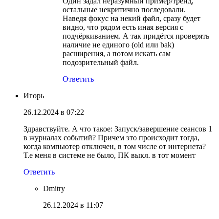
Один задал неразумный пример/тренд,
остальные некритично последовали.
Наведя фокус на некий файл, сразу будет
видно, что рядом есть иная версия с
подчёркиванием. А так придётся проверять
наличие не единого (old или bak)
расширения, а потом искать сам
подозрительный файл.
Ответить
Игорь
26.12.2024 в 07:22
Здравствуйте. А что такое: Запуск/завершение сеансов 1
в журналах событий? Причем это происходит тогда,
когда компьютер отключен, в том числе от интернета?
Т.е меня в системе не было, ПК выкл. в тот момент
Ответить
Dmitry
26.12.2024 в 11:07