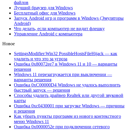
файлов
Лучший браузер для Windows
Бесплатный офис для Windows
Запуск Android игр и программ в Windows (Эмуляторы
Android)
Что делать, если компьютер не видит флешку
Управление Android с компьютера
Новое
SettingsModifier:Win32 PossibleHostsFileHijack — как
удалить и что это за угроза
Ошибка 0x80072ee7 в Windows 11 и 10 — варианты
решения
Windows 11 перезагружается при выключении —
варианты решения
Ошибка 0xC00000D4 Windows не удалось выполнить
быстрый запуск — решения
Способы удалить драйвер Realtek или другой звуковой
карты
Ошибка 0xc0430001 при загрузке Windows — причины
и решения
Как убрать пункты программ из нового контекстного
меню Windows 11
Ошибка 0x0000052e при подключении сетевого