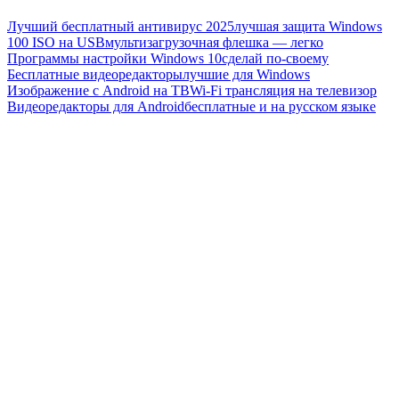
Лучший бесплатный антивирус 2025
лучшая защита Windows
100 ISO на USB
мультизагрузочная флешка — легко
Программы настройки Windows 10
сделай по-своему
Бесплатные видеоредакторы
лучшие для Windows
Изображение с Android на ТВ
Wi-Fi трансляция на телевизор
Видеоредакторы для Android
бесплатные и на русском языке