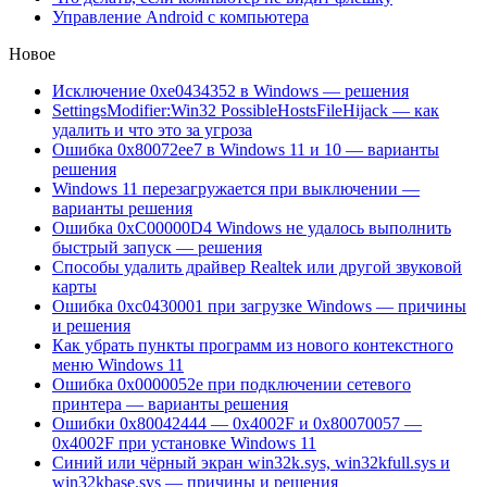
Управление Android с компьютера
Новое
Исключение 0xe0434352 в Windows — решения
SettingsModifier:Win32 PossibleHostsFileHijack — как
удалить и что это за угроза
Ошибка 0x80072ee7 в Windows 11 и 10 — варианты
решения
Windows 11 перезагружается при выключении —
варианты решения
Ошибка 0xC00000D4 Windows не удалось выполнить
быстрый запуск — решения
Способы удалить драйвер Realtek или другой звуковой
карты
Ошибка 0xc0430001 при загрузке Windows — причины
и решения
Как убрать пункты программ из нового контекстного
меню Windows 11
Ошибка 0x0000052e при подключении сетевого
принтера — варианты решения
Ошибки 0x80042444 — 0x4002F и 0x80070057 —
0x4002F при установке Windows 11
Синий или чёрный экран win32k.sys, win32kfull.sys и
win32kbase.sys — причины и решения