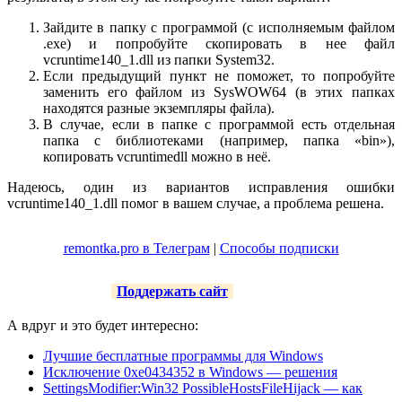
Зайдите в папку с программой (с исполняемым файлом
.exe) и попробуйте скопировать в нее файл
vcruntime140_1.dll из папки System32.
Если предыдущий пункт не поможет, то попробуйте
заменить его файлом из SysWOW64 (в этих папках
находятся разные экземпляры файла).
В случае, если в папке с программой есть отдельная
папка с библиотеками (например, папка «bin»),
копировать vcruntimedll можно в неё.
Надеюсь, один из вариантов исправления ошибки
vcruntime140_1.dll помог в вашем случае, а проблема решена.
remontka.pro в Телеграм
|
Способы подписки
Поддержать сайт
А вдруг и это будет интересно:
Лучшие бесплатные программы для Windows
Исключение 0xe0434352 в Windows — решения
SettingsModifier:Win32 PossibleHostsFileHijack — как