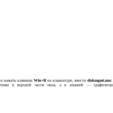
жно нажать клавиши
Win+R
на клавиатуре, ввести
diskmgmt.msc
темы в верхней части окна, а в нижней — графическое 