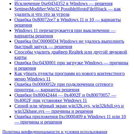
Исключение 0xe0434352 в Windows — решения
SettingsModifier:Win32 PossibleHostsFileHijack — как
удалить и что это за угроза
Ошибка 0x80072ee7 в Windows 11 и 10 — варианты
решения
Windows 11 перезагружается при выключении —
варианты решения
Ошибка 0xC00000D4 Windows не удалось выполнить
быстрый запуск — решения
Способы удалить драйвер Realtek или другой звуковой
карты
Ошибка 0xc0430001 при загрузке Windows — причины
и решения
Как убрать пункты программ из нового контекстного
меню Windows 11
Ошибка 0x0000052e при подключении сетевого
принтера — варианты решения
Ошибки 0x80042444 — 0x4002F и 0x80070057 —
0x4002F при установке Windows 11
Синий или чёрный экран win32k.sys, win32kfull.sys и
win32kbase.sys — причины и решения
Ошибка приложения 0xc0000409 в Windows 11 или 10
— причины и решения
Политика конфиденциальности и условия использования