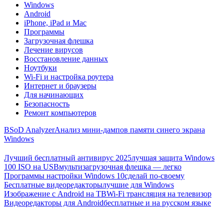
Windows
Android
iPhone, iPad и Mac
Программы
Загрузочная флешка
Лечение вирусов
Восстановление данных
Ноутбуки
Wi-Fi и настройка роутера
Интернет и браузеры
Для начинающих
Безопасность
Ремонт компьютеров
BSoD Analyzer
Анализ мини-дампов памяти синего экрана
Windows
Лучший бесплатный антивирус 2025
лучшая защита Windows
100 ISO на USB
мультизагрузочная флешка — легко
Программы настройки Windows 10
сделай по-своему
Бесплатные видеоредакторы
лучшие для Windows
Изображение с Android на ТВ
Wi-Fi трансляция на телевизор
Видеоредакторы для Android
бесплатные и на русском языке