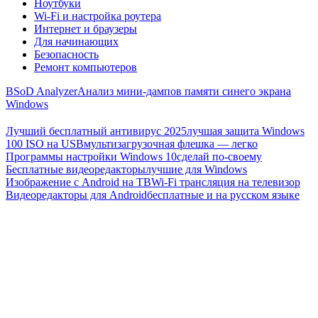
Ноутбуки
Wi-Fi и настройка роутера
Интернет и браузеры
Для начинающих
Безопасность
Ремонт компьютеров
BSoD Analyzer
Анализ мини-дампов памяти синего экрана
Windows
Лучший бесплатный антивирус 2025
лучшая защита Windows
100 ISO на USB
мультизагрузочная флешка — легко
Программы настройки Windows 10
сделай по-своему
Бесплатные видеоредакторы
лучшие для Windows
Изображение с Android на ТВ
Wi-Fi трансляция на телевизор
Видеоредакторы для Android
бесплатные и на русском языке