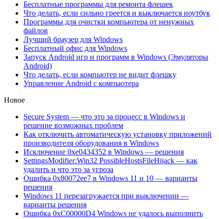
Бесплатные программы для ремонта флешек
Что делать, если сильно греется и выключается ноутбук
Программы для очистки компьютера от ненужных
файлов
Лучший браузер для Windows
Бесплатный офис для Windows
Запуск Android игр и программ в Windows (Эмуляторы
Android)
Что делать, если компьютер не видит флешку
Управление Android с компьютера
Новое
Secure System — что это за процесс в Windows и
решение возможных проблем
Как отключить автоматическую установку приложений
производителя оборудования в Windows
Исключение 0xe0434352 в Windows — решения
SettingsModifier:Win32 PossibleHostsFileHijack — как
удалить и что это за угроза
Ошибка 0x80072ee7 в Windows 11 и 10 — варианты
решения
Windows 11 перезагружается при выключении —
варианты решения
Ошибка 0xC00000D4 Windows не удалось выполнить