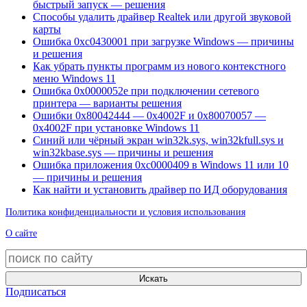
быстрый запуск — решения
Способы удалить драйвер Realtek или другой звуковой
карты
Ошибка 0xc0430001 при загрузке Windows — причины
и решения
Как убрать пункты программ из нового контекстного
меню Windows 11
Ошибка 0x0000052e при подключении сетевого
принтера — варианты решения
Ошибки 0x80042444 — 0x4002F и 0x80070057 —
0x4002F при установке Windows 11
Синий или чёрный экран win32k.sys, win32kfull.sys и
win32kbase.sys — причины и решения
Ошибка приложения 0xc0000409 в Windows 11 или 10
— причины и решения
Как найти и установить драйвер по ИД оборудования
Политика конфиденциальности и условия использования
О сайте
Искать
Подписаться