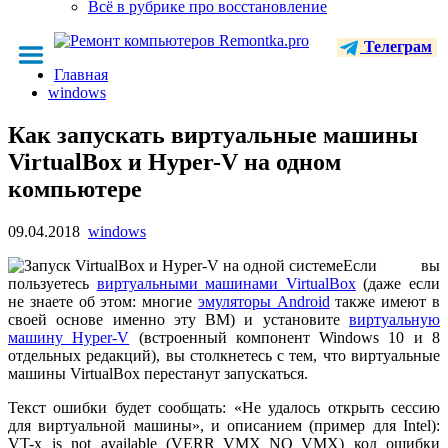
Всё в рубрике про восстановление
Телеграм
Главная
windows
Как запускать виртуальные машины
VirtualBox и Hyper-V на одном
компьютере
09.04.2018
windows
Если вы
пользуетесь
виртуальными машинами VirtualBox
(даже если
не знаете об этом: многие
эмуляторы Android
также имеют в
своей основе именно эту ВМ) и установите
виртуальную
машину Hyper-V
(встроенный компонент Windows 10 и 8
отдельных редакций), вы столкнетесь с тем, что виртуальные
машины VirtualBox перестанут запускаться.
Текст ошибки будет сообщать: «Не удалось открыть сессию
для виртуальной машины», и описанием (пример для Intel):
VT-x is not available (VERR_VMX_NO_VMX) код ошибки