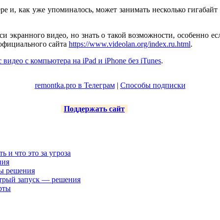
е и, как уже упоминалось, может занимать несколько гигабайт 
и экранного видео, но знать о такой возможности, особенно ес
 официального сайта
https://www.videolan.org/index.ru.html
.
 видео с компьютера на iPad и iPhone без iTunes
.
remontka.pro в Телеграм
|
Способы подписки
Поддержать сайт
ть и что это за угроза
ния
ты решения
трый запуск — решения
рты