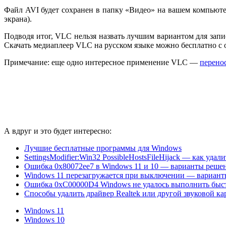
Файл AVI будет сохранен в папку «Видео» на вашем компьютер
экрана).
Подводя итог, VLC нельзя назвать лучшим вариантом для запис
Скачать медиаплеер VLC на русском языке можно бесплатно с
Примечание: еще одно интересное применение VLC —
перенос
А вдруг и это будет интересно:
Лучшие бесплатные программы для Windows
SettingsModifier:Win32 PossibleHostsFileHijack — как удали
Ошибка 0x80072ee7 в Windows 11 и 10 — варианты реше
Windows 11 перезагружается при выключении — вариан
Ошибка 0xC00000D4 Windows не удалось выполнить быс
Способы удалить драйвер Realtek или другой звуковой ка
Windows 11
Windows 10