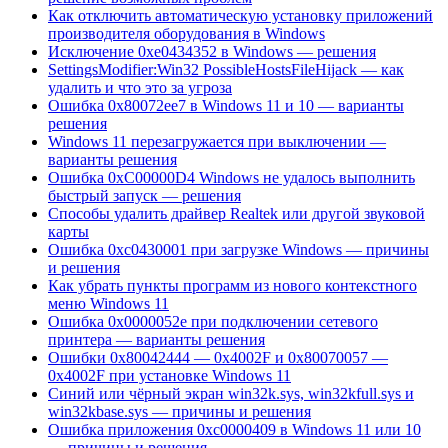
Как отключить автоматическую установку приложений
производителя оборудования в Windows
Исключение 0xe0434352 в Windows — решения
SettingsModifier:Win32 PossibleHostsFileHijack — как
удалить и что это за угроза
Ошибка 0x80072ee7 в Windows 11 и 10 — варианты
решения
Windows 11 перезагружается при выключении —
варианты решения
Ошибка 0xC00000D4 Windows не удалось выполнить
быстрый запуск — решения
Способы удалить драйвер Realtek или другой звуковой
карты
Ошибка 0xc0430001 при загрузке Windows — причины
и решения
Как убрать пункты программ из нового контекстного
меню Windows 11
Ошибка 0x0000052e при подключении сетевого
принтера — варианты решения
Ошибки 0x80042444 — 0x4002F и 0x80070057 —
0x4002F при установке Windows 11
Синий или чёрный экран win32k.sys, win32kfull.sys и
win32kbase.sys — причины и решения
Ошибка приложения 0xc0000409 в Windows 11 или 10
— причины и решения