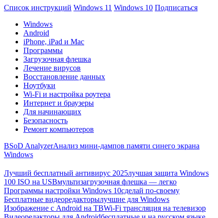
Список инструкций
Windows 11
Windows 10
Подписаться
Windows
Android
iPhone, iPad и Mac
Программы
Загрузочная флешка
Лечение вирусов
Восстановление данных
Ноутбуки
Wi-Fi и настройка роутера
Интернет и браузеры
Для начинающих
Безопасность
Ремонт компьютеров
BSoD Analyzer
Анализ мини-дампов памяти синего экрана
Windows
Лучший бесплатный антивирус 2025
лучшая защита Windows
100 ISO на USB
мультизагрузочная флешка — легко
Программы настройки Windows 10
сделай по-своему
Бесплатные видеоредакторы
лучшие для Windows
Изображение с Android на ТВ
Wi-Fi трансляция на телевизор
Видеоредакторы для Android
бесплатные и на русском языке