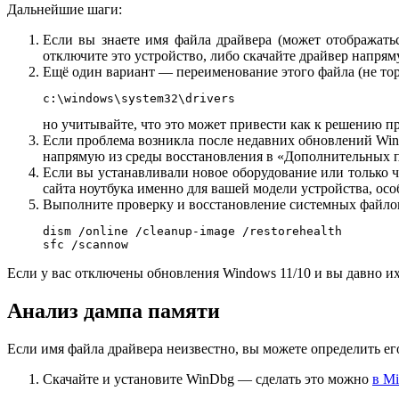
Дальнейшие шаги:
Если вы знаете имя файла драйвера (может отображатьс
отключите это устройство, либо скачайте драйвер напря
Ещё один вариант — переименование этого файла (не торо
c:\windows\system32\drivers
но учитывайте, что это может привести как к решению пр
Если проблема возникла после недавних обновлений Wi
напрямую из среды восстановления в «Дополнительных 
Если вы устанавливали новое оборудование или только 
сайта ноутбука именно для вашей модели устройства, ос
Выполните проверку и восстановление системных файлов
dism /online /cleanup-image /restorehealth

sfc /scannow
Если у вас отключены обновления Windows 11/10 и вы давно и
Анализ дампа памяти
Если имя файла драйвера неизвестно, вы можете определить е
Скачайте и установите WinDbg — сделать это можно
в Mi