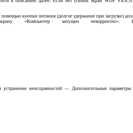
ейти к описанию далее. Если нет (синий экран WDF VIOLATI
помощью кнопки питания (долгое удержание при загрузке) долж
ну «Компьютер запущен некорректно». Наж
 и устранение неисправностей — Дополнительные параметры