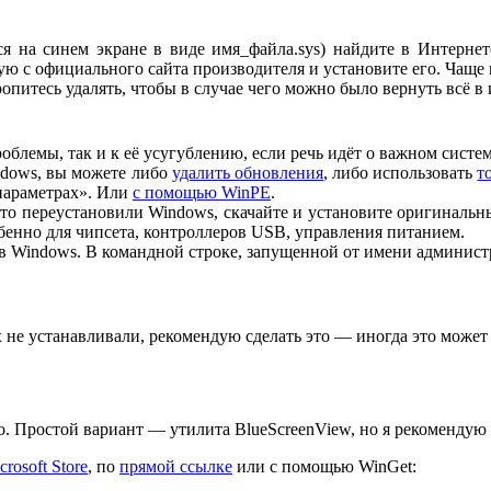
я на синем экране в виде имя_файла.sys) найдите в Интернет
мую с официального сайта производителя и установите его. Чаще
питесь удалять, чтобы в случае чего можно было вернуть всё в 
облемы, так и к её усугублению, если речь идёт о важном систе
ndows, вы можете либо
удалить обновления
, либо использовать
т
параметрах». Или
с помощью WinPE
.
что переустановили Windows, скачайте и установите оригиналь
обенно для чипсета, контроллеров USB, управления питанием.
 Windows. В командной строке, запущенной от имени админист
х не устанавливали, рекомендую сделать это — иногда это може
го. Простой вариант — утилита BlueScreenView, но я рекоменду
crosoft Store
, по
прямой ссылке
или с помощью WinGet: