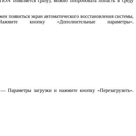
ON появляется сразу), можно попробовать попасть в среду
ен появиться экран автоматического восстановления системы,
мите кнопку «Дополнительные параметры».
 — Параметры загрузки и нажмите кнопку «Перезагрузить».