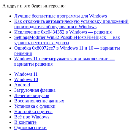
А вдруг и это будет интересно:
Лучшие бесплатные программы для Windows
Как отключить автоматическую установку приложений
производителя оборудования в Windows
Исключение 0xe0434352 в Windows — решения
SettingsModifier:Win32 PossibleHostsFileHijack — как
удалить и что это за угроза
Ошибка 0x80072ee7 в Windows 11 и 10 — варианты
решения
Windows 11 перезагружается при выключении —
варианты решения
Windows 11
Windows 10
Android
Загрузочная флешка
Лечение вирусов
Восстановление данных
Установка с флешки
Настройка роутера
Всё про Windows
В контакте
Одноклассники