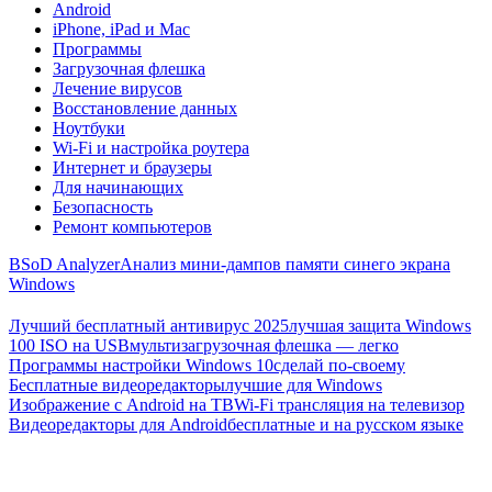
Android
iPhone, iPad и Mac
Программы
Загрузочная флешка
Лечение вирусов
Восстановление данных
Ноутбуки
Wi-Fi и настройка роутера
Интернет и браузеры
Для начинающих
Безопасность
Ремонт компьютеров
BSoD Analyzer
Анализ мини-дампов памяти синего экрана
Windows
Лучший бесплатный антивирус 2025
лучшая защита Windows
100 ISO на USB
мультизагрузочная флешка — легко
Программы настройки Windows 10
сделай по-своему
Бесплатные видеоредакторы
лучшие для Windows
Изображение с Android на ТВ
Wi-Fi трансляция на телевизор
Видеоредакторы для Android
бесплатные и на русском языке