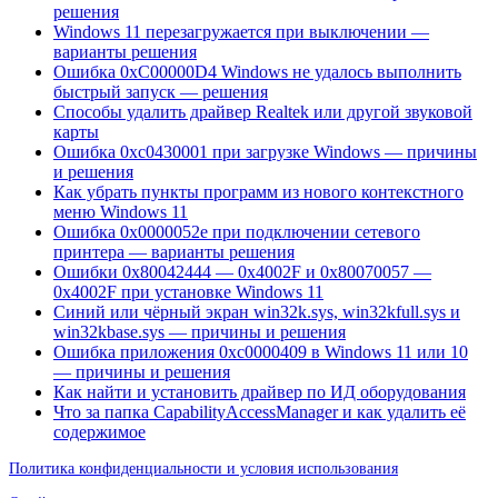
решения
Windows 11 перезагружается при выключении —
варианты решения
Ошибка 0xC00000D4 Windows не удалось выполнить
быстрый запуск — решения
Способы удалить драйвер Realtek или другой звуковой
карты
Ошибка 0xc0430001 при загрузке Windows — причины
и решения
Как убрать пункты программ из нового контекстного
меню Windows 11
Ошибка 0x0000052e при подключении сетевого
принтера — варианты решения
Ошибки 0x80042444 — 0x4002F и 0x80070057 —
0x4002F при установке Windows 11
Синий или чёрный экран win32k.sys, win32kfull.sys и
win32kbase.sys — причины и решения
Ошибка приложения 0xc0000409 в Windows 11 или 10
— причины и решения
Как найти и установить драйвер по ИД оборудования
Что за папка CapabilityAccessManager и как удалить её
содержимое
Политика конфиденциальности и условия использования