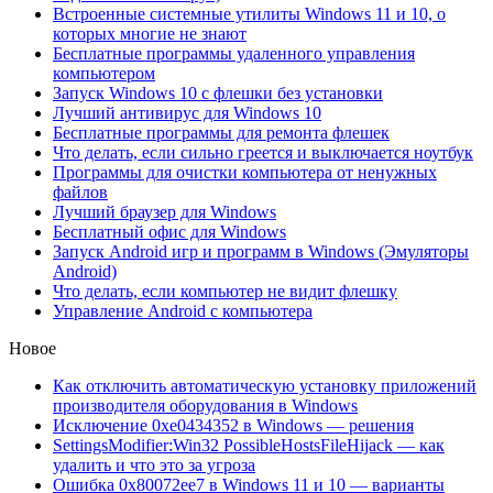
Встроенные системные утилиты Windows 11 и 10, о
которых многие не знают
Бесплатные программы удаленного управления
компьютером
Запуск Windows 10 с флешки без установки
Лучший антивирус для Windows 10
Бесплатные программы для ремонта флешек
Что делать, если сильно греется и выключается ноутбук
Программы для очистки компьютера от ненужных
файлов
Лучший браузер для Windows
Бесплатный офис для Windows
Запуск Android игр и программ в Windows (Эмуляторы
Android)
Что делать, если компьютер не видит флешку
Управление Android с компьютера
Новое
Как отключить автоматическую установку приложений
производителя оборудования в Windows
Исключение 0xe0434352 в Windows — решения
SettingsModifier:Win32 PossibleHostsFileHijack — как
удалить и что это за угроза
Ошибка 0x80072ee7 в Windows 11 и 10 — варианты