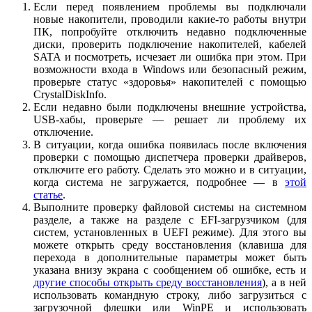
Если перед появлением проблемы вы подключали
новые накопители, проводили какие-то работы внутри
ПК, попробуйте отключить недавно подключенные
диски, проверить подключение накопителей, кабелей
SATA и посмотреть, исчезает ли ошибка при этом. При
возможности входа в Windows или безопасный режим,
проверьте статус «здоровья» накопителей с помощью
CrystalDiskInfo.
Если недавно были подключены внешние устройства,
USB‑хабы, проверьте — решает ли проблему их
отключение.
В ситуации, когда ошибка появилась после включения
проверки с помощью диспетчера проверки драйверов,
отключите его работу. Сделать это можно и в ситуации,
когда система не загружается, подробнее — в
этой
статье
.
Выполните проверку файловой системы на системном
разделе, а также на разделе с EFI-загрузчиком (для
систем, установленных в UEFI режиме). Для этого вы
можете открыть среду восстановления (клавиша для
перехода в дополнительные параметры может быть
указана внизу экрана с сообщением об ошибке, есть и
другие способы открыть среду восстановления
), а в ней
использовать командную строку, либо загрузиться с
загрузочной флешки или WinPE и использовать