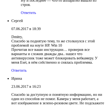
Ну и последнее — что-то аппаратно вышло из
строя.
Ответить
Сергей
07.06.2017 в 18:39
Dmitry,
Спасибо за поднятую тему, то же столкнулся с этой
проблемой на ноуте HP. Win 10
Прочитав все ваши инструкции… проверив все
варианты и сложив дважды два.. нашел что
антивирусник тоже может блокировать вебкамеру. У
меня Eset, в нём собственно и снялась проблемма.
Ответить
Ирина
23.06.2017 в 16:23
Спасибо за доступную и понятную информацию, но ни
один из способов не помог. Камера у меня работает, а
вот изображение в зелено-розовом цвете. Не подскажите