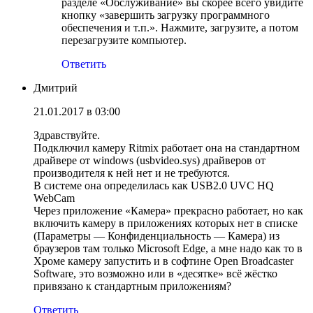
разделе «Обслуживание» вы скорее всего увидите
кнопку «завершить загрузку программного
обеспечения и т.п.». Нажмите, загрузите, а потом
перезагрузите компьютер.
Ответить
Дмитрий
21.01.2017 в 03:00
Здравствуйте.
Подключил камеру Ritmix работает она на стандартном
драйвере от windows (usbvideo.sys) драйверов от
производителя к ней нет и не требуются.
В системе она определилась как USB2.0 UVC HQ
WebCam
Через приложение «Камера» прекрасно работает, но как
включить камеру в приложениях которых нет в списке
(Параметры — Конфиденциальность — Камера) из
браузеров там только Microsoft Edge, а мне надо как то в
Хроме камеру запустить и в софтине Open Broadcaster
Software, это возможно или в «десятке» всё жёстко
привязано к стандартным приложениям?
Ответить