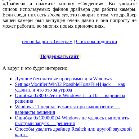
«Драйвер» и нажмите кнопку «Сведения». Вы увидите
список используемых файлов драйвера для работы камеры.
Если среди них есть
stream.sys
, это говорит о том, что драйвер
вашей камеры был выпущен очень давно и она попросту не
может работать во многих новых приложениях.
remontka.pro в Телеграм
|
Способы подписки
Поддержать сайт
А вдруг и это будет интересно:
Лучшие бесплатные программы для Windows
SettingsModifier:Win32 PossibleHostsFileHijack — как
удалить и что это за угроза
Ошибка 0x80072ee7 в Windows 11 и 10 — варианты
решения
Windows 11 перезагружается при выключении —
варианты решения
Ошибка 0xC00000D4 Windows не удалось выполнить
быстрый запуск — решения
Способы удалить драйвер Realtek или другой звуковой
карты