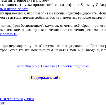
перь интегрирована в систему.
зможность запуска приложений со смартфонов Samsung Galaxy
ть и использовать
.
нку приложения, что позволит их проще идентифицировать. Исч
огут автоматически добавляться на панель задач после начала и
лезным (или бесполезным), кажется, отметил всё. Среди прочег
томатические параметры включения и отключения режима план
 Windows 10
).
 при переходе в пункт «Система» панели управления. Если вы р
тров, открыть их можно путем нажатия Win+R и ввода sysdm
remontka.pro в Телеграм
|
Способы подписки
Поддержать сайт
ть и что это за угроза
ния