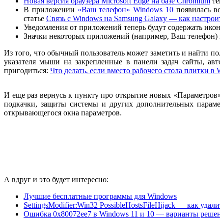
Новая версия браузера Microsoft Edge на базе Chromium
те
В приложении
«Ваш телефон» Windows 10
появилась во
статье
Связь с Windows на Samsung Galaxy — как настрои
Уведомления от приложений теперь будут содержать ико
Значки некоторых приложений (например, Ваш телефон) м
Из того, что обычный пользователь может заметить и найти по
указателя мыши на закрепленные в панели задач сайты, ав
пригодиться:
Что делать, если вместо рабочего стола плитки в
И еще раз вернусь к пункту про открытие новых «Параметров»
подкачки, защиты системы и других дополнительных параме
открывающегося окна параметров.
А вдруг и это будет интересно:
Лучшие бесплатные программы для Windows
SettingsModifier:Win32 PossibleHostsFileHijack — как удали
Ошибка 0x80072ee7 в Windows 11 и 10 — варианты реше