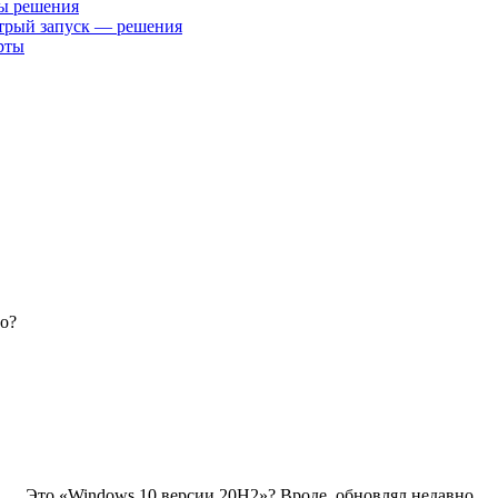
ты решения
трый запуск — решения
рты
о?
»…. Это «Windows 10 версии 20H2»? Вроде, обновлял недавно….