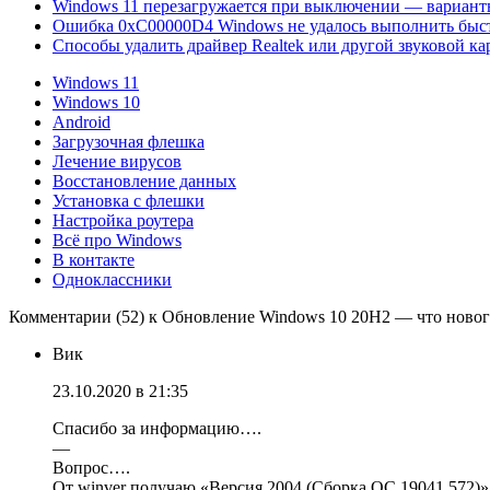
Windows 11 перезагружается при выключении — вариан
Ошибка 0xC00000D4 Windows не удалось выполнить быс
Способы удалить драйвер Realtek или другой звуковой ка
Windows 11
Windows 10
Android
Загрузочная флешка
Лечение вирусов
Восстановление данных
Установка с флешки
Настройка роутера
Всё про Windows
В контакте
Одноклассники
Комментарии (52) к Обновление Windows 10 20H2 — что новог
Вик
23.10.2020 в 21:35
Спасибо за информацию….
—
Вопрос….
От winver получаю «Версия 2004 (Сборка ОС 19041.572)