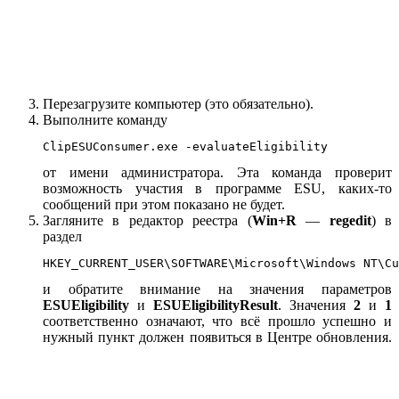
Перезагрузите компьютер (это обязательно).
Выполните команду
ClipESUConsumer.exe -evaluateEligibility
от имени администратора. Эта команда проверит
возможность участия в программе ESU, каких-то
сообщений при этом показано не будет.
Загляните в редактор реестра (
Win+R
—
regedit
) в
раздел
HKEY_CURRENT_USER\SOFTWARE\Microsoft\Windows NT\Cu
и обратите внимание на значения параметров
ESUEligibility
и
ESUEligibilityResult
. Значения
2
и
1
соответственно означают, что всё прошло успешно и
нужный пункт должен появиться в Центре обновления.