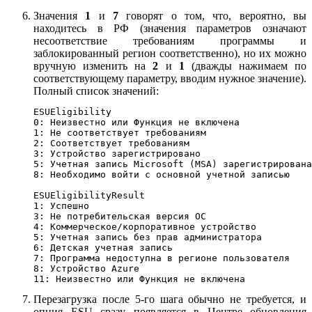
Значения
1
и
7
говорят о том, что, вероятно, вы
находитесь в РФ (значения параметров означают
несоответствие требованиям программы и
заблокированный регион соответственно), но их можно
вручную изменить на
2
и
1
(дважды нажимаем по
соответствующему параметру, вводим нужное значение).
Полный список значений:
ESUEligibility

0: Неизвестно или Функция не включена

1: Не соответствует требованиям

2: Соответствует требованиям

3: Устройство зарегистрировано

5: Учетная запись Microsoft (MSA) зарегистрирована

8: Необходимо войти с основной учетной записью

ESUEligibilityResult

1: Успешно

3: Не потребительская версия ОС

4: Коммерческое/корпоративное устройство

5: Учетная запись без прав администратора

6: Детская учетная запись

7: Программа недоступна в регионе пользователя

8: Устройство Azure

11: Неизвестно или Функция не включена
Перезагрузка после 5-го шага обычно не требуется, и
опция ESU сразу появляется в Центре обновления