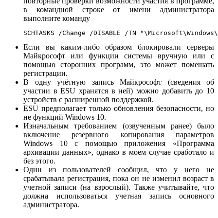
повторные проверки возможности участия в программе,
в командной строке от имени администратора
выполните команду
SCHTASKS /Change /DISABLE /TN "\Microsoft\Windows\
Если вы каким-либо образом блокировали серверы
Майкрософт или функции системы вручную или с
помощью сторонних программ, это может помешать
регистрации.
В одну учётную запись Майкрософт (сведения об
участии в ESU хранятся в ней) можно добавить до 10
устройств с расширенной поддержкой.
ESU предполагает только обновления безопасности, но
не функций Windows 10.
Изначальным требованием (озвученным ранее) было
включение резервного копирования параметров
Windows 10 с помощью приложения «Программа
архивации данных», однако в моем случае сработало и
без этого.
Один из пользователей сообщил, что у него не
срабатывала регистрация, пока он не изменил возраст в
учетной записи (на взрослый). Также учитывайте, что
должна использоваться учетная запись основного
администратора.