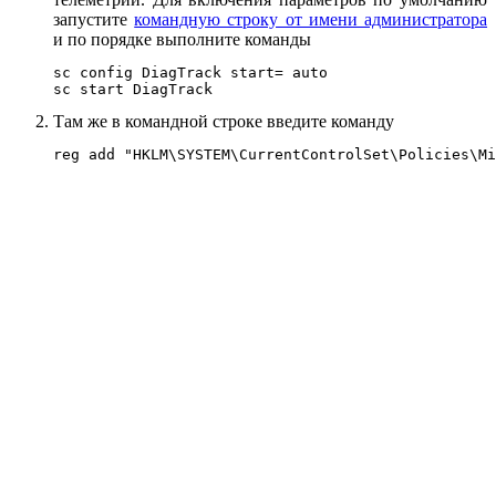
запустите
командную строку от имени администратора
и по порядке выполните команды
sc config DiagTrack start= auto

sc start DiagTrack
Там же в командной строке введите команду
reg add "HKLM\SYSTEM\CurrentControlSet\Policies\Mi