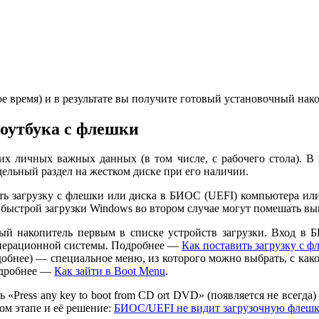
е время) и в результате вы получите готовый установочный нако
ноутбука с флешки
воих личных важных данных (в том числе, с рабочего стола). 
ельный раздел на жестком диске при его наличии.
ть загрузку с флешки или диска в БИОС (UEFI) компьютера или 
 быстрой загрузки Windows во втором случае могут помешать вы
ый накопитель первым в списке устройств загрузки. Вход в
 операционной системы. Подробнее —
Как поставить загрузку с 
обнее) — специальное меню, из которого можно выбрать, с каког
одробнее —
Как зайти в Boot Menu
.
ь «Press any key to boot from CD ort DVD» (появляется не всегд
ом этапе и её решение:
БИОС/UEFI не видит загрузочную флешк