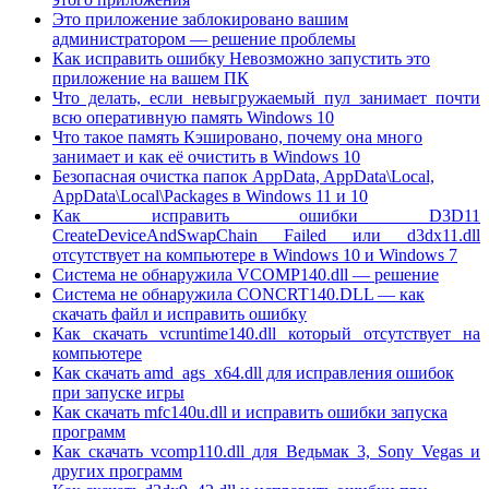
Это приложение заблокировано вашим
администратором — решение проблемы
Как исправить ошибку Невозможно запустить это
приложение на вашем ПК
Что делать, если невыгружаемый пул занимает почти
всю оперативную память Windows 10
Что такое память Кэшировано, почему она много
занимает и как её очистить в Windows 10
Безопасная очистка папок AppData, AppData\Local,
AppData\Local\Packages в Windows 11 и 10
Как исправить ошибки D3D11
CreateDeviceAndSwapChain Failed или d3dx11.dll
отсутствует на компьютере в Windows 10 и Windows 7
Система не обнаружила VCOMP140.dll — решение
Система не обнаружила CONCRT140.DLL — как
скачать файл и исправить ошибку
Как скачать vcruntime140.dll который отсутствует на
компьютере
Как скачать amd_ags_x64.dll для исправления ошибок
при запуске игры
Как скачать mfc140u.dll и исправить ошибки запуска
программ
Как скачать vcomp110.dll для Ведьмак 3, Sony Vegas и
других программ