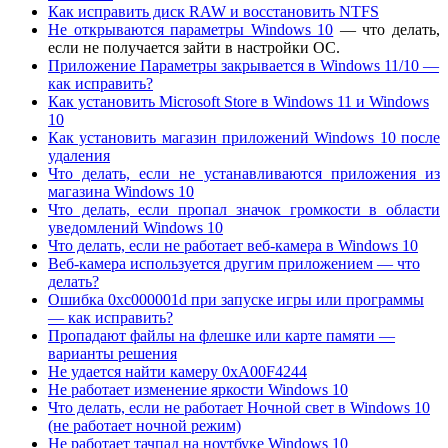
Как исправить диск RAW и восстановить NTFS
Не открываются параметры Windows 10
— что делать,
если не получается зайти в настройки ОС.
Приложение Параметры закрывается в Windows 11/10 —
как исправить?
Как установить Microsoft Store в Windows 11 и Windows
10
Как установить магазин приложений Windows 10 после
удаления
Что делать, если не устанавливаются приложения из
магазина Windows 10
Что делать, если пропал значок громкости в области
уведомлений Windows 10
Что делать, если не работает веб-камера в Windows 10
Веб-камера используется другим приложением — что
делать?
Ошибка 0xc000001d при запуске игры или программы
— как исправить?
Пропадают файлы на флешке или карте памяти —
варианты решения
Не удается найти камеру 0xA00F4244
Не работает изменение яркости Windows 10
Что делать, если не работает Ночной свет в Windows 10
(не работает ночной режим)
Не работает тачпад на ноутбуке Windows 10