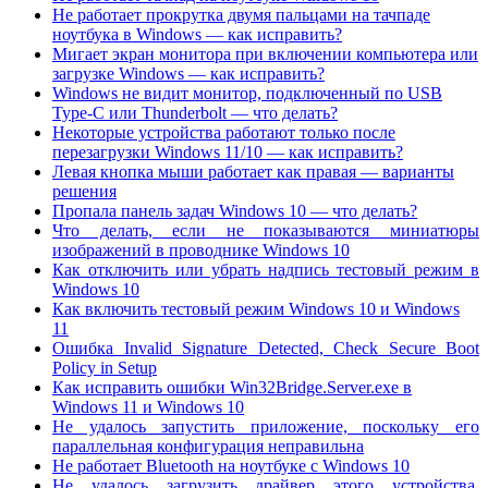
Не работает прокрутка двумя пальцами на тачпаде
ноутбука в Windows — как исправить?
Мигает экран монитора при включении компьютера или
загрузке Windows — как исправить?
Windows не видит монитор, подключенный по USB
Type-C или Thunderbolt — что делать?
Некоторые устройства работают только после
перезагрузки Windows 11/10 — как исправить?
Левая кнопка мыши работает как правая — варианты
решения
Пропала панель задач Windows 10 — что делать?
Что делать, если не показываются миниатюры
изображений в проводнике Windows 10
Как отключить или убрать надпись тестовый режим в
Windows 10
Как включить тестовый режим Windows 10 и Windows
11
Ошибка Invalid Signature Detected, Check Secure Boot
Policy in Setup
Как исправить ошибки Win32Bridge.Server.exe в
Windows 11 и Windows 10
Не удалось запустить приложение, поскольку его
параллельная конфигурация неправильна
Не работает Bluetooth на ноутбуке с Windows 10
Не удалось загрузить драйвер этого устройства.