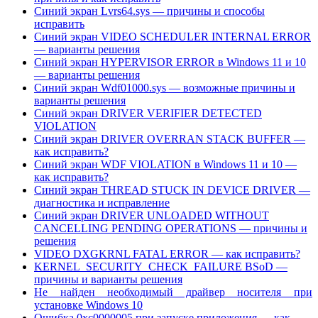
Синий экран Lvrs64.sys — причины и способы
исправить
Синий экран VIDEO SCHEDULER INTERNAL ERROR
— варианты решения
Синий экран HYPERVISOR ERROR в Windows 11 и 10
— варианты решения
Синий экран Wdf01000.sys — возможные причины и
варианты решения
Синий экран DRIVER VERIFIER DETECTED
VIOLATION
Синий экран DRIVER OVERRAN STACK BUFFER —
как исправить?
Синий экран WDF VIOLATION в Windows 11 и 10 —
как исправить?
Синий экран THREAD STUCK IN DEVICE DRIVER —
диагностика и исправление
Синий экран DRIVER UNLOADED WITHOUT
CANCELLING PENDING OPERATIONS — причины и
решения
VIDEO DXGKRNL FATAL ERROR — как исправить?
KERNEL_SECURITY_CHECK_FAILURE BSoD —
причины и варианты решения
Не найден необходимый драйвер носителя при
установке Windows 10
Ошибка 0xc0000005 при запуске приложения — как