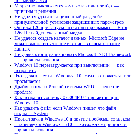
не выключается
Медленно выключается компьютер или ноутбук —
причины и решения
Не удается удалить защищенный раздел без
принудительной установки защищенных параметров
Ошибка 126 при запуске игры или программы — Error
126: Не найден указанный модуль
Не удалось создать каталог данных. Microsoft Edge не
может выполнять чтение и запись в своем каталоге
данных
Не удалось инициализировать Microsoft .NET Framework
— варианты решения
Windows 10 перезагружается при выключении — как
исправить
Что делать, если Windows 10 сама включается или
просыпается
Драйвер тома файловой системы WPD — решение
проблем
Как исправить ошибку 0xc004F074 при активации
Windows 10
Как удалить файл, если Windows пишет, что файл
открыт в System
Пропал звук в Windows 10 и другие проблемы со звуком
Тихий звук в Windows 11/10 — возможные причины и
варианты решения