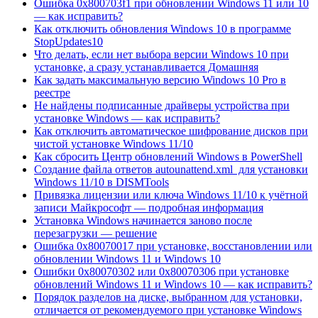
Ошибка 0x800703f1 при обновлении Windows 11 или 10
— как исправить?
Как отключить обновления Windows 10 в программе
StopUpdates10
Что делать, если нет выбора версии Windows 10 при
установке, а сразу устанавливается Домашняя
Как задать максимальную версию Windows 10 Pro в
реестре
Не найдены подписанные драйверы устройства при
установке Windows — как исправить?
Как отключить автоматическое шифрование дисков при
чистой установке Windows 11/10
Как сбросить Центр обновлений Windows в PowerShell
Создание файла ответов autounattend.xml для установки
Windows 11/10 в DISMTools
Привязка лицензии или ключа Windows 11/10 к учётной
записи Майкрософт — подробная информация
Установка Windows начинается заново после
перезагрузки — решение
Ошибка 0x80070017 при установке, восстановлении или
обновлении Windows 11 и Windows 10
Ошибки 0x80070302 или 0x80070306 при установке
обновлений Windows 11 и Windows 10 — как исправить?
Порядок разделов на диске, выбранном для установки,
отличается от рекомендуемого при установке Windows