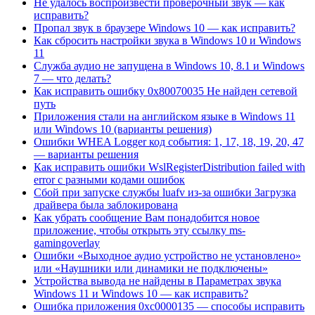
Не удалось воспроизвести проверочный звук — как
исправить?
Пропал звук в браузере Windows 10 — как исправить?
Как сбросить настройки звука в Windows 10 и Windows
11
Служба аудио не запущена в Windows 10, 8.1 и Windows
7 — что делать?
Как исправить ошибку 0x80070035 Не найден сетевой
путь
Приложения стали на английском языке в Windows 11
или Windows 10 (варианты решения)
Ошибки WHEA Logger код события: 1, 17, 18, 19, 20, 47
— варианты решения
Как исправить ошибки WslRegisterDistribution failed with
error с разными кодами ошибок
Сбой при запуске службы luafv из-за ошибки Загрузка
драйвера была заблокирована
Как убрать сообщение Вам понадобится новое
приложение, чтобы открыть эту ссылку ms-
gamingoverlay
Ошибки «Выходное аудио устройство не установлено»
или «Наушники или динамики не подключены»
Устройства вывода не найдены в Параметрах звука
Windows 11 и Windows 10 — как исправить?
Ошибка приложения 0xc0000135 — способы исправить