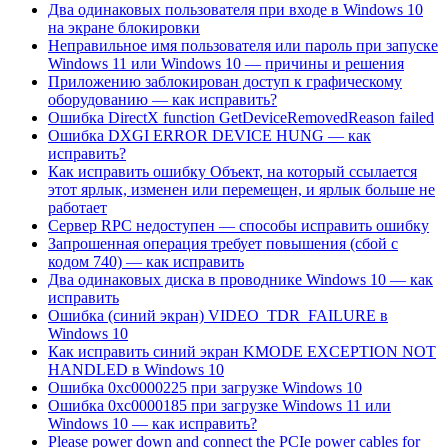
Два одинаковых пользователя при входе в Windows 10
на экране блокировки
Неправильное имя пользователя или пароль при запуске
Windows 11 или Windows 10 — причины и решения
Приложению заблокирован доступ к графическому
оборудованию — как исправить?
Ошибка DirectX function GetDeviceRemovedReason failed
Ошибка DXGI ERROR DEVICE HUNG — как
исправить?
Как исправить ошибку Объект, на который ссылается
этот ярлык, изменен или перемещен, и ярлык больше не
работает
Сервер RPC недоступен — способы исправить ошибку
Запрошенная операция требует повышения (сбой с
кодом 740) — как исправить
Два одинаковых диска в проводнике Windows 10 — как
исправить
Ошибка (синий экран) VIDEO_TDR_FAILURE в
Windows 10
Как исправить синий экран KMODE EXCEPTION NOT
HANDLED в Windows 10
Ошибка 0xc0000225 при загрузке Windows 10
Ошибка 0xc0000185 при загрузке Windows 11 или
Windows 10 — как исправить?
Please power down and connect the PCIe power cables for