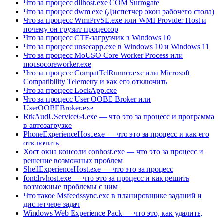
Что за процесс dllhost.exe COM Surrogate
Что за процесс dwm.exe (Диспетчер окон рабочего стола)
Что за процесс WmiPrvSE.exe или WMI Provider Host и
почему он грузит процессор
Что за процесс CTF-загрузчик в Windows 10
Что за процесс unsecapp.exe в Windows 10 и Windows 11
Что за процесс MoUSO Core Worker Process или
mousocoreworker.exe
Что за процесс CompatTelRunner.exe или Microsoft
Compatibility Telemetry и как его отключить
Что за процесс LockApp.exe
Что за процесс User OOBE Broker или
UserOOBEBroker.exe
RtkAudUService64.exe — что это за процесс и программа
в автозагрузке
PhoneExperienceHost.exe — что это за процесс и как его
отключить
Хост окна консоли conhost.exe — что это за процесс и
решение возможных проблем
ShellExperienceHost.exe — что это за процесс
fontdrvhost.exe — что это за процесс и как решить
возможные проблемы с ним
Что такое Msfeedssync.exe в планировщике заданий и
диспетчере задач
Windows Web Experience Pack — что это, как удалить,