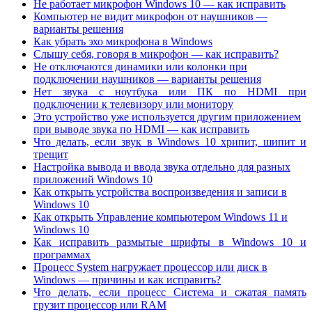
Не работает микрофон Windows 10 — как исправить
Компьютер не видит микрофон от наушников —
варианты решения
Как убрать эхо микрофона в Windows
Слышу себя, говоря в микрофон — как исправить?
Не отключаются динамики или колонки при
подключении наушников — варианты решения
Нет звука с ноутбука или ПК по HDMI при
подключении к телевизору или монитору
Это устройство уже используется другим приложением
при выводе звука по HDMI — как исправить
Что делать, если звук в Windows 10 хрипит, шипит и
трещит
Настройка вывода и ввода звука отдельно для разных
приложений Windows 10
Как открыть устройства воспроизведения и записи в
Windows 10
Как открыть Управление компьютером Windows 11 и
Windows 10
Как исправить размытые шрифты в Windows 10 и
программах
Процесс System нагружает процессор или диск в
Windows — причины и как исправить?
Что делать, если процесс Система и сжатая память
грузит процессор или RAM