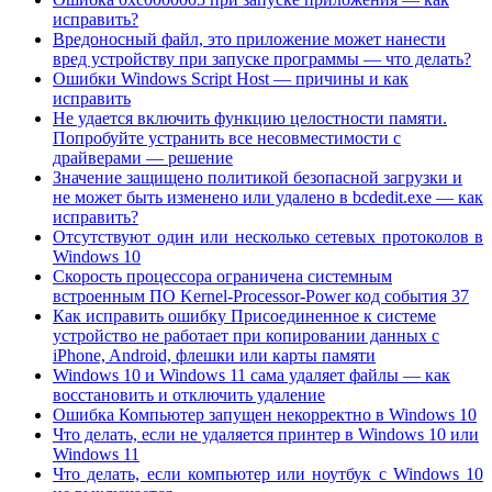
исправить?
Вредоносный файл, это приложение может нанести
вред устройству при запуске программы — что делать?
Ошибки Windows Script Host — причины и как
исправить
Не удается включить функцию целостности памяти.
Попробуйте устранить все несовместимости с
драйверами — решение
Значение защищено политикой безопасной загрузки и
не может быть изменено или удалено в bcdedit.exe — как
исправить?
Отсутствуют один или несколько сетевых протоколов в
Windows 10
Скорость процессора ограничена системным
встроенным ПО Kernel-Processor-Power код события 37
Как исправить ошибку Присоединенное к системе
устройство не работает при копировании данных с
iPhone, Android, флешки или карты памяти
Windows 10 и Windows 11 сама удаляет файлы — как
восстановить и отключить удаление
Ошибка Компьютер запущен некорректно в Windows 10
Что делать, если не удаляется принтер в Windows 10 или
Windows 11
Что делать, если компьютер или ноутбук с Windows 10