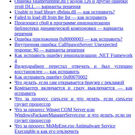
Ошибка xgameruntime.dll с кодом 126 и другие ошибки
этой DLL — варианты решения
Unable to load library dbdata.dll — как исправить?
Failed to load dll from the list — как исправить
Произошел сбой в программе инициализации
библиотеки динамической компоновки — варианты
решения
Ошибка приложения 0x80000003 — как исправить?
Внутренняя ошибка: CallSpawnServer: Unexpected
response: $0 — варианты решения
Как исправить ошибку инициализации .NET Framework
4
Видеодрайвер перестал отвечать и был успешно
восстановлен — как исправить
Как исправить ошибку 0x80070002
Что делать, если сам открывается браузер с рекламой
Компьютер включается и сразу выключается — как
исправить
Что за процесс csrss.exe и что делать, если csrss.exe
грузит процессор
Что за процесс Winget COM Server или
WindowsPackageManagerServer.exe и что делать, если он
грузит процессор
Что за процесс MsMpEng.exe Antimalware Service
Executable и как его отключить