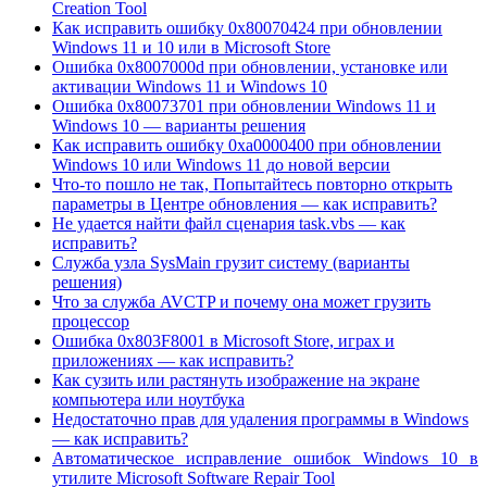
Creation Tool
Как исправить ошибку 0x80070424 при обновлении
Windows 11 и 10 или в Microsoft Store
Ошибка 0x8007000d при обновлении, установке или
активации Windows 11 и Windows 10
Ошибка 0x80073701 при обновлении Windows 11 и
Windows 10 — варианты решения
Как исправить ошибку 0xa0000400 при обновлении
Windows 10 или Windows 11 до новой версии
Что-то пошло не так, Попытайтесь повторно открыть
параметры в Центре обновления — как исправить?
Не удается найти файл сценария task.vbs — как
исправить?
Служба узла SysMain грузит систему (варианты
решения)
Что за служба AVCTP и почему она может грузить
процессор
Ошибка 0x803F8001 в Microsoft Store, играх и
приложениях — как исправить?
Как сузить или растянуть изображение на экране
компьютера или ноутбука
Недостаточно прав для удаления программы в Windows
— как исправить?
Автоматическое исправление ошибок Windows 10 в
утилите Microsoft Software Repair Tool