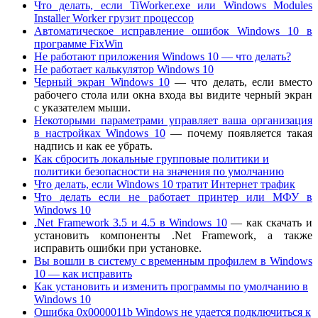
Что делать, если TiWorker.exe или Windows Modules
Installer Worker грузит процессор
Автоматическое исправление ошибок Windows 10 в
программе FixWin
Не работают приложения Windows 10 — что делать?
Не работает калькулятор Windows 10
Черный экран Windows 10
— что делать, если вместо
рабочего стола или окна входа вы видите черный экран
с указателем мыши.
Некоторыми параметрами управляет ваша организация
в настройках Windows 10
— почему появляется такая
надпись и как ее убрать.
Как сбросить локальные групповые политики и
политики безопасности на значения по умолчанию
Что делать, если Windows 10 тратит Интернет трафик
Что делать если не работает принтер или МФУ в
Windows 10
.Net Framework 3.5 и 4.5 в Windows 10
— как скачать и
установить компоненты .Net Framework, а также
исправить ошибки при установке.
Вы вошли в систему с временным профилем в Windows
10 — как исправить
Как установить и изменить программы по умолчанию в
Windows 10
Ошибка 0x0000011b Windows не удается подключиться к