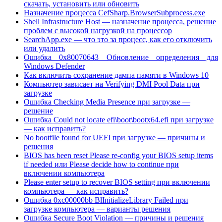
скачать, установить или обновить
Назначение процесса CefSharp.BrowserSubprocess.exe
Shell Infrastructure Host — назначение процесса, решение
проблем с высокой нагрузкой на процессор
SearchApp.exe — что это за процесс, как его отключить
или удалить
Ошибка 0x80070643 Обновление определения для
Windows Defender
Как включить сохранение дампа памяти в Windows 10
Компьютер зависает на Verifying DMI Pool Data при
загрузке
Ошибка Checking Media Presence при загрузке —
решение
Ошибка Could not locate efi\boot\bootx64.efi при загрузке
— как исправить?
No bootfile found for UEFI при загрузке — причины и
решения
BIOS has been reset Please re-config your BIOS setup items
if needed или Please decide how to continue при
включении компьютера
Please enter setup to recover BIOS setting при включении
компьютера — как исправить?
Ошибка 0xc00000bb BlInitializeLibrary Failed при
загрузке компьютера — варианты решения
Ошибка Secure Boot Violation — причины и решения