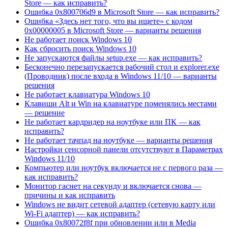
Store — как исправить?
Ошибка 0x800706d9 в Microsoft Store — как исправить?
Ошибка «Здесь нет того, что вы ищете» с кодом
0x00000005 в Microsoft Store — варианты решения
Не работает поиск Windows 10
Как сбросить поиск Windows 10
Не запускаются файлы setup.exe — как исправить?
Бесконечно перезапускается рабочий стол и explorer.exe
(Проводник) после входа в Windows 11/10 — варианты
решения
Не работает клавиатура Windows 10
Клавиши Alt и Win на клавиатуре поменялись местами
— решение
Не работает кардридер на ноутбуке или ПК — как
исправить?
Не работает тачпад на ноутбуке — варианты решения
Настройки сенсорной панели отсутствуют в Параметрах
Windows 11/10
Компьютер или ноутбук включается не с первого раза —
как исправить?
Монитор гаснет на секунду и включается снова —
причины и как исправить
Windows не видит сетевой адаптер (сетевую карту или
Wi-Fi адаптер) — как исправить?
Ошибка 0x80072f8f при обновлении или в Media