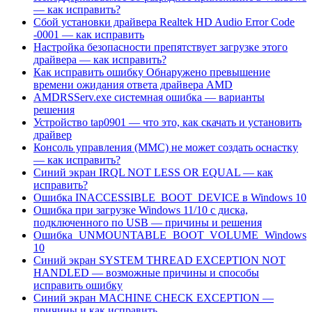
— как исправить?
Сбой установки драйвера Realtek HD Audio Error Code
-0001 — как исправить
Настройка безопасности препятствует загрузке этого
драйвера — как исправить?
Как исправить ошибку Обнаружено превышение
времени ожидания ответа драйвера AMD
AMDRSServ.exe системная ошибка — варианты
решения
Устройство tap0901 — что это, как скачать и установить
драйвер
Консоль управления (MMC) не может создать оснастку
— как исправить?
Синий экран IRQL NOT LESS OR EQUAL — как
исправить?
Ошибка INACCESSIBLE_BOOT_DEVICE в Windows 10
Ошибка при загрузке Windows 11/10 с диска,
подключенного по USB — причины и решения
Ошибка UNMOUNTABLE BOOT VOLUME Windows
10
Синий экран SYSTEM THREAD EXCEPTION NOT
HANDLED — возможные причины и способы
исправить ошибку
Синий экран MACHINE CHECK EXCEPTION —
причины и как исправить