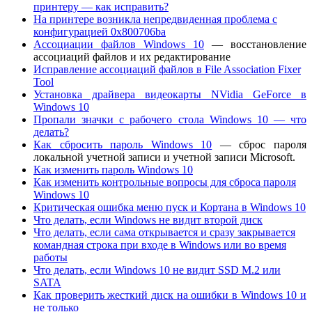
принтеру — как исправить?
На принтере возникла непредвиденная проблема с
конфигурацией 0x800706ba
Ассоциации файлов Windows 10
— восстановление
ассоциаций файлов и их редактирование
Исправление ассоциаций файлов в File Association Fixer
Tool
Установка драйвера видеокарты NVidia GeForce в
Windows 10
Пропали значки с рабочего стола Windows 10 — что
делать?
Как сбросить пароль Windows 10
— сброс пароля
локальной учетной записи и учетной записи Microsoft.
Как изменить пароль Windows 10
Как изменить контрольные вопросы для сброса пароля
Windows 10
Критическая ошибка меню пуск и Кортана в Windows 10
Что делать, если Windows не видит второй диск
Что делать, если сама открывается и сразу закрывается
командная строка при входе в Windows или во время
работы
Что делать, если Windows 10 не видит SSD M.2 или
SATA
Как проверить жесткий диск на ошибки в Windows 10 и
не только