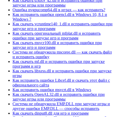
Как скачать d3dx9_42.dll и исправить ошибки при
запуске игры или программы
Ошибка nvgpucomp64.dll в играх — как исправить?
Как исправить ошибки opencl.dll в Windows 10, 8.1 и
Windows 7
Как скачать vcruntime140_1.dll и исправить ошибки при
запуске игр и программ
Как скачать оригинальный mfplat.dll и исправить
ошибки при запуске игр и программ
Как скачать msvcr100.dll и исправить ошибки при
запуске игр и программ
Система не обнаружила mscoree.dll — как скачать файл
и исправить ошибку
Как скачать mf.dll и исправить ошибки при запуске
программ и игр
Как скачать libxess.dll и исправить ошибки при запуске
игры
Как исправить ошибки Libcef.dll и скачать этот файл с
официального сайта
Как исправить ошибки msvcrt.dll в Windows
Как скачать OpenAL32.dll и исправить ошибки при
запуске игры или программы
Система не обнаружила EMP.DLL при запуске игры и
другие ошибки EMP.DLL — способы исправить
Как скачать dinput8.dll для игр и программ