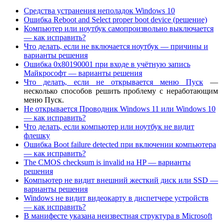
Средства устранения неполадок Windows 10
Ошибка Reboot and Select proper boot device (решение)
Компьютер или ноутбук самопроизвольно выключается
— как исправить?
Что делать, если не включается ноутбук — причины и
варианты решения
Ошибка 0x80190001 при входе в учётную запись
Майкрософт — варианты решения
Что делать, если не открывается меню Пуск
—
несколько способов решить проблему с неработающим
меню Пуск.
Не открывается Проводник Windows 11 или Windows 10
— как исправить?
Что делать, если компьютер или ноутбук не видит
флешку
Ошибка Boot failure detected при включении компьютера
— как исправить?
The CMOS checksum is invalid на HP — варианты
решения
Компьютер не видит внешний жесткий диск или SSD —
варианты решения
Windows не видит видеокарту в диспетчере устройств
— как исправить?
В манифесте указана неизвестная структура в Microsoft