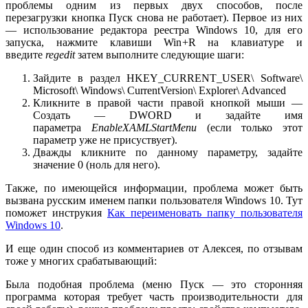
проблемы одним из первых двух способов, после
перезагрузки кнопка Пуск снова не работает). Первое из них
— использование редактора реестра Windows 10, для его
запуска, нажмите клавиши Win+R на клавиатуре и
введите
regedit
затем выполните следующие шаги:
Зайдите в раздел HKEY_CURRENT_USER\ Software\
Microsoft\ Windows\ CurrentVersion\ Explorer\ Advanced
Кликните в правой части правой кнопкой мыши —
Создать — DWORD и задайте имя
параметра
EnableXAMLStartMenu
(если только этот
параметр уже не присуствует).
Дважды кликните по данному параметру, задайте
значение 0 (ноль для него).
Также, по имеющейся информации, проблема может быть
вызвана русским именем папки пользователя Windows 10. Тут
поможет инструкия
Как переименовать папку пользователя
Windows 10
.
И еще один способ из комментариев от Алексея, по отзывам
тоже у многих срабатывающий:
Была подобная проблема (меню Пуск — это сторонняя
программа которая требует часть производительности для