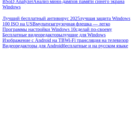
BSoD Analyzer
Анализ мини-дампов памяти синего экрана
Windows
Лучший бесплатный антивирус 2025
лучшая защита Windows
100 ISO на USB
мультизагрузочная флешка — легко
Программы настройки Windows 10
сделай по-своему
Бесплатные видеоредакторы
лучшие для Windows
Изображение с Android на ТВ
Wi-Fi трансляция на телевизор
Видеоредакторы для Android
бесплатные и на русском языке