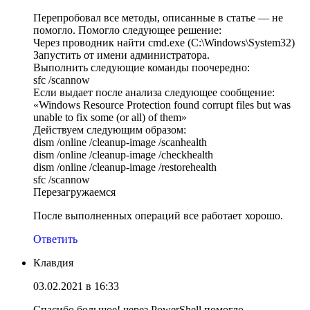
Перепробовал все методы, описанные в статье — не
помогло. Помогло следующее решение:
Через проводник найти cmd.exe (C:\Windows\System32)
Запустить от имени администратора.
Выполнить следующие команды поочередно:
sfc /scannow
Если выдает после анализа следующее сообщение:
«Windows Resource Protection found corrupt files but was
unable to fix some (or all) of them»
Действуем следующим образом:
dism /online /cleanup-image /scanhealth
dism /online /cleanup-image /checkhealth
dism /online /cleanup-image /restorehealth
sfc /scannow
Перезагружаемся
После выполненных операций все работает хорошо.
Ответить
Клавдия
03.02.2021 в 16:33
Спасибо большое! через PowerShell помогло.