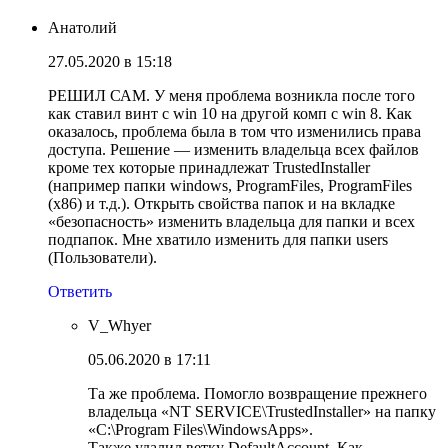
Анатолий
27.05.2020 в 15:18
РЕШИЛ САМ. У меня проблема возникла после того
как ставил винт с win 10 на другой комп с win 8. Как
оказалось, проблема была в том что изменились права
доступа. Решение — изменить владельца всех файлов
кроме тех которые принадлежат TrustedInstaller
(например папки windows, ProgramFiles, ProgramFiles
(x86) и т.д.). Открыть свойства папок и на вкладке
«безопасность» изменить владельца для папки и всех
подпапок. Мне хватило изменить для папки users
(Пользователи).
Ответить
V_Whyer
05.06.2020 в 17:11
Та же проблема. Помогло возвращение прежнего
владельца «NT SERVICE\TrustedInstaller» на папку
«C:\Program Files\WindowsApps».
Также удалил ветку DefaultAccount. Как