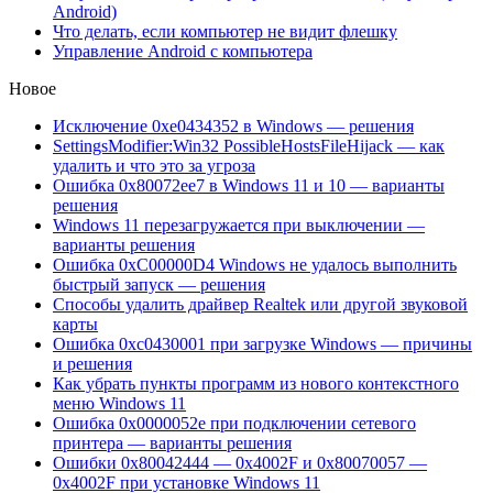
Android)
Что делать, если компьютер не видит флешку
Управление Android с компьютера
Новое
Исключение 0xe0434352 в Windows — решения
SettingsModifier:Win32 PossibleHostsFileHijack — как
удалить и что это за угроза
Ошибка 0x80072ee7 в Windows 11 и 10 — варианты
решения
Windows 11 перезагружается при выключении —
варианты решения
Ошибка 0xC00000D4 Windows не удалось выполнить
быстрый запуск — решения
Способы удалить драйвер Realtek или другой звуковой
карты
Ошибка 0xc0430001 при загрузке Windows — причины
и решения
Как убрать пункты программ из нового контекстного
меню Windows 11
Ошибка 0x0000052e при подключении сетевого
принтера — варианты решения
Ошибки 0x80042444 — 0x4002F и 0x80070057 —
0x4002F при установке Windows 11