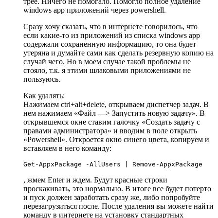
трее. Ничего не помогало. Помогло полное удаление
windows app приложений через powershell.
Сразу хочу сказать, что в интернете говорилось, что
если какие-то из приложений из списка windows app
содержали сохраненную информацию, то она будет
утеряна и думайте сами как сделать резервную копию на
случай чего. Но в моем случае такой проблемы не
стояло, т.к. я этими шлаковыми приложениями не
пользуюсь.
Как удалять:
Нажимаем ctrl+alt+delete, открываем диспетчер задач. В
нем нажимаем «Файл —> Запустить новую задачу». В
открывшемся окне ставим галочку «Создать задачу с
правами администратора» и вводим в поле открыть
«Powershell». Откроется окно синего цвета, копируем и
вставляем в него команду:
Get-AppxPackage -AllUsers | Remove-AppxPackage
, жмем Enter и ждем. Будут красные строки
проскакивать, это нормально. В итоге все будет потерто
и пуск должен заработать сразу же, либо попробуйте
перезагрузиться после. После удаления вы можете найти
команду в интернете на установку стандартных