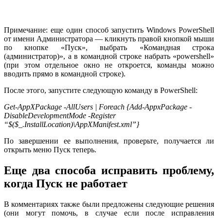
Примечание: еще один способ запустить Windows PowerShell
от имени Администратора — кликнуть правой кнопкой мыши
по кнопке «Пуск», выбрать «Командная строка
(администратор)», а в командной строке набрать «powershell»
(при этом отдельное окно не откроется, команды можно
вводить прямо в командной строке).
После этого, запустите следующую команду в PowerShell:
Get-AppXPackage -AllUsers | Foreach {Add-AppxPackage -
DisableDevelopmentMode -Register
“$($_.InstallLocation)\AppXManifest.xml”}
По завершении ее выполнения, проверьте, получается ли
открыть меню Пуск теперь.
Еще два способа исправить проблему,
когда Пуск не работает
В комментариях также были предложены следующие решения
(они могут помочь, в случае если после исправления