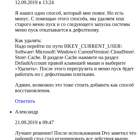
12.09.2019 в 13:24
Я нашел один способ, который мне помог. Но есть
минус. С помощью этого способа, мы удаляем хеш
старого меню пуск и со следующего запуска системы
меню пуск откатывается к дефолтному.
Как удалять:
Надо перейти по пути HKEY_CURRENT_USER\
Software\ Microsoft\ Windows\ CurrentVersion\ CloudStore\
Store\ Cache. В разделе Cache нажмите на раздел
DefaultAccount правой клавишей мыши и выберите
«Удалить». После этого перегрузить и меню пуск будет
работать но с дефолтными плитками.
Админ, возможно это тоже стоить добавить как способ
восстановления.
Ответить
Александр
21.09.2019 в 09:47
Лучшее решение! После использования Dvs заметил что
рабочий стол стал игнорировать все действия мыши,