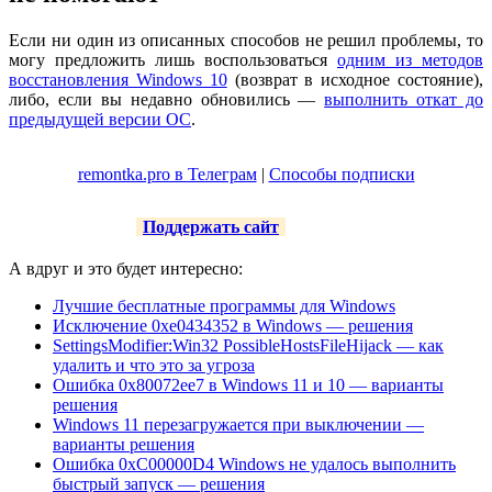
Если ни один из описанных способов не решил проблемы, то
могу предложить лишь воспользоваться
одним из методов
восстановления Windows 10
(возврат в исходное состояние),
либо, если вы недавно обновились —
выполнить откат до
предыдущей версии ОС
.
remontka.pro в Телеграм
|
Способы подписки
Поддержать сайт
А вдруг и это будет интересно:
Лучшие бесплатные программы для Windows
Исключение 0xe0434352 в Windows — решения
SettingsModifier:Win32 PossibleHostsFileHijack — как
удалить и что это за угроза
Ошибка 0x80072ee7 в Windows 11 и 10 — варианты
решения
Windows 11 перезагружается при выключении —
варианты решения
Ошибка 0xC00000D4 Windows не удалось выполнить
быстрый запуск — решения