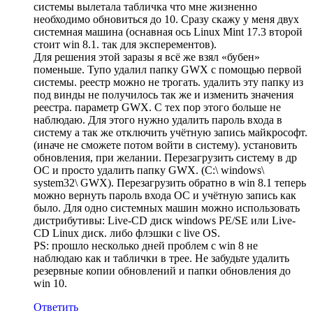
системы вылетала табличка что мне жизненно
необходимо обновиться до 10. Сразу скажу у меня двух
системная машина (оснавная ось Linux Mint 17.3 второй
стоит win 8.1. так для эксперементов).
Для решения этой заразы я всё же взял «бубен»
поменьше. Тупо удалил папку GWX с помощью первой
системы. реестр можно не трогать. удалить эту папку из
под винды не получилось так же и изменить значения
реестра. параметр GWX. С тех пор этого больше не
наблюдаю. Для этого нужно удалить пароль входа в
систему а так же отключить учётную запись майкрософт.
(иначе не сможете потом войти в систему). установить
обновления, при желании. Перезагрузить систему в др
ОС и просто удалить папку GWX. (С:\ windows\
system32\ GWX). Перезагрузить обратно в win 8.1 теперь
можно вернуть пароль входа ОС и учётную запись как
было. Для одно системных машин можно использовать
дистрибутивы: Live-CD диск windows PE/SE или Live-
CD Linux диск. либо флэшки с live OS.
PS: прошло несколько дней проблем с win 8 не
наблюдаю как и таблички в трее. Не забудьте удалить
резервные копии обновлений и папки обновления до
win 10.
Ответить