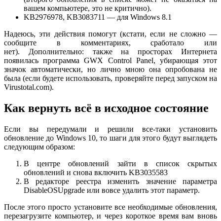
вашем компьютере, это не критично).
KB2976978, KB3083711 — для Windows 8.1
Надеюсь, эти действия помогут (кстати, если не сложно —
сообщите в комментариях, сработало или
нет). Дополнительно: также на просторах Интернета
появилась программа GWX Control Panel, убирающая этот
значок автоматически, но лично мною она опробована не
была (если будете использовать, проверяйте перед запуском на
Virustotal.com).
Как вернуть всё в исходное состояние
Если вы передумали и решили все-таки установить
обновление до Windows 10, то шаги для этого будут выглядеть
следующим образом:
В центре обновлений зайти в список скрытых
обновлений и снова включить KB3035583
В редакторе реестра изменить значение параметра
DisableOSUpgrade или вовсе удалить этот параметр.
После этого просто установите все необходимые обновления,
перезагрузите компьютер, и через короткое время вам вновь