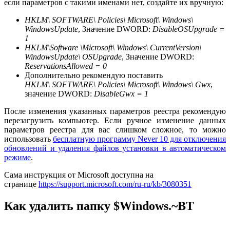
если параметров с такими именами нет, создайте их вручную:
HKLM\ SOFTWARE\ Policies\ Microsoft\ Windows\
WindowsUpdate
, Значение DWORD:
DisableOSUpgrade =
1
HKLM\Software \Microsoft\ Windows\ CurrentVersion\
WindowsUpdate\ OSUpgrade
, Значение DWORD:
ReservationsAllowed = 0
Дополнительно рекомендую поставить
HKLM\ SOFTWARE\ Policies\ Microsoft\ Windows\ Gwx
,
значение DWORD:
DisableGwx = 1
После изменения указанных параметров реестра рекомендую
перезагрузить компьютер. Если ручное изменение данных
параметров реестра для вас слишком сложное, то можно
использовать
бесплатную программу Never 10 для отключения
обновлений и удаления файлов установки в автоматическом
режиме
.
Сама инструкция от Microsoft доступна на
странице
https://support.microsoft.com/ru-ru/kb/3080351
Как удалить папку $Windows.~BT