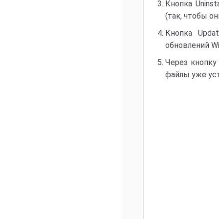
Кнопка Unins
(так, чтобы о
Кнопка Upda
обновлений Wi
Через кнопку
файлы уже уст