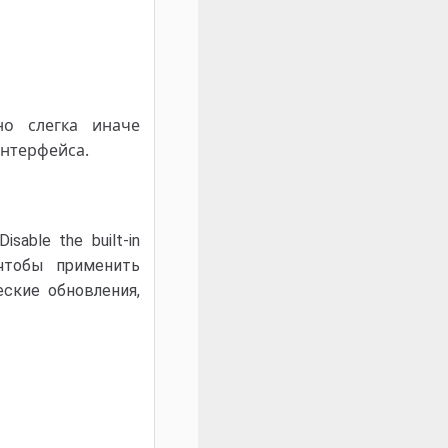
о слегка иначе
интерфейса.
able the built-in
 чтобы применить
ские обновления,