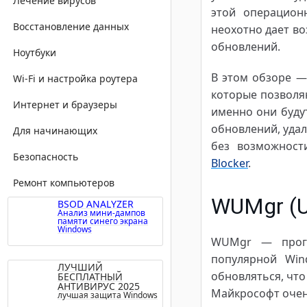
Лечение вирусов
этой операцион
Восстановление данных
неохотно дает в
обновлений.
Ноутбуки
В этом обзоре —
Wi-Fi и настройка роутера
которые позвол
Интернет и браузеры
именно они буду
обновлений, удал
Для начинающих
без возможност
Безопасность
Blocker
.
Ремонт компьютеров
WUMgr (U
BSOD ANALYZER
Анализ мини-дампов
памяти синего экрана
Windows
WUMgr — прогр
популярной Win
ЛУЧШИЙ
обновляться, чт
БЕСПЛАТНЫЙ
АНТИВИРУС 2025
Майкрософт очен
лучшая защита Windows