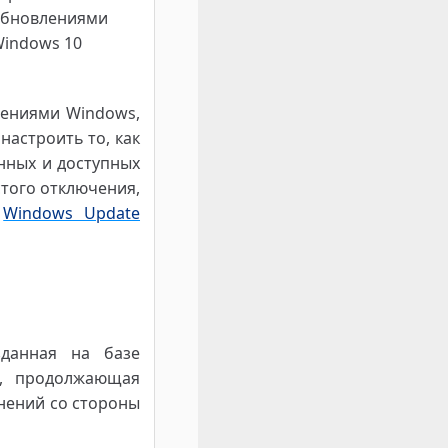
лениями Windows,
 настроить то, как
нных и доступных
стого отключения,
ь
Windows Update
данная на базе
й, продолжающая
нений со стороны