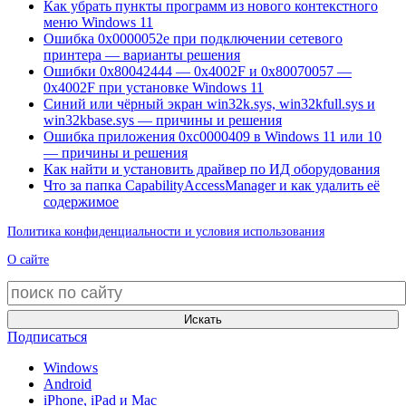
Как убрать пункты программ из нового контекстного
меню Windows 11
Ошибка 0x0000052e при подключении сетевого
принтера — варианты решения
Ошибки 0x80042444 — 0x4002F и 0x80070057 —
0x4002F при установке Windows 11
Синий или чёрный экран win32k.sys, win32kfull.sys и
win32kbase.sys — причины и решения
Ошибка приложения 0xc0000409 в Windows 11 или 10
— причины и решения
Как найти и установить драйвер по ИД оборудования
Что за папка CapabilityAccessManager и как удалить её
содержимое
Политика конфиденциальности и условия использования
О сайте
Искать
Подписаться
Windows
Android
iPhone, iPad и Mac