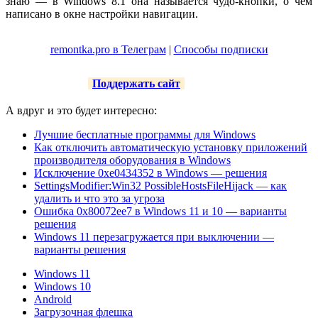
знаю — в Windows 8.1 она называется чудо-кнопки, о чем
написано в окне настройки навигации.
remontka.pro в Телеграм
|
Способы подписки
Поддержать сайт
А вдруг и это будет интересно:
Лучшие бесплатные программы для Windows
Как отключить автоматическую установку приложений
производителя оборудования в Windows
Исключение 0xe0434352 в Windows — решения
SettingsModifier:Win32 PossibleHostsFileHijack — как
удалить и что это за угроза
Ошибка 0x80072ee7 в Windows 11 и 10 — варианты
решения
Windows 11 перезагружается при выключении —
варианты решения
Windows 11
Windows 10
Android
Загрузочная флешка