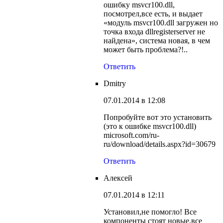
ошибку msvcr100.dll,
посмотрел,все есть, и выдает
«модуль msvcr100.dll загружен но
точка входа dllregisterserver не
найдена», система новая, в чем
может быть проблема?!..
Ответить
Dmitry
07.01.2014 в 12:08
Попробуйте вот это установить
(это к ошибке msvcr100.dll)
microsoft.com/ru-
ru/download/details.aspx?id=30679
Ответить
Алексей
07.01.2014 в 12:11
Установил,не помогло! Все
компоненты стоят новые,все