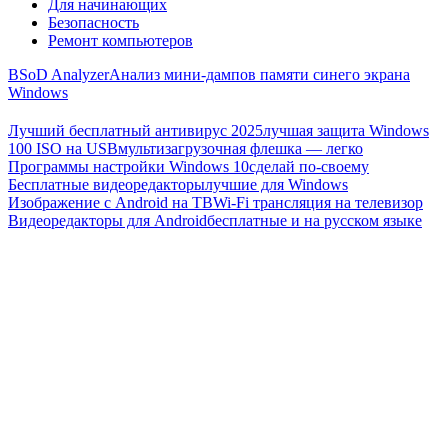
Для начинающих
Безопасность
Ремонт компьютеров
BSoD Analyzer
Анализ мини-дампов памяти синего экрана
Windows
Лучший бесплатный антивирус 2025
лучшая защита Windows
100 ISO на USB
мультизагрузочная флешка — легко
Программы настройки Windows 10
сделай по-своему
Бесплатные видеоредакторы
лучшие для Windows
Изображение с Android на ТВ
Wi-Fi трансляция на телевизор
Видеоредакторы для Android
бесплатные и на русском языке