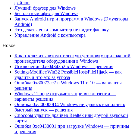
файлов
Лучший браузер для Windows
Бесплатный офис для Windows
Запуск Android игр и программ в Windows (Эмуляторы
Android)
Что делать, если компьютер не видит флешку
Управление Android с компьютера
Новое
Как отключить автоматическую установку приложений
производителя оборудования в Windows
Исключение 0xe0434352 в Windows — решения
SettingsModifier:Win32 PossibleHostsFileHijack — как
удалить и что это за угроза
Ошибка 0x80072ee7 в Windows 11 и 10 — варианты
решения
Windows 11 перезагружается при выключении —
варианты решения
Ошибка 0xC00000D4 Windows не удалось выполнить
быстрый запуск — решения
Способы удалить драйвер Realtek или другой звуковой
карты
Ошибка 0xc0430001 при загрузке Windows — причины
и решения