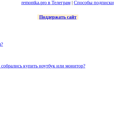
remontka.pro в Телеграм
|
Способы подписки
Поддержать сайт
я?
 собрались купить ноутбук или монитор?