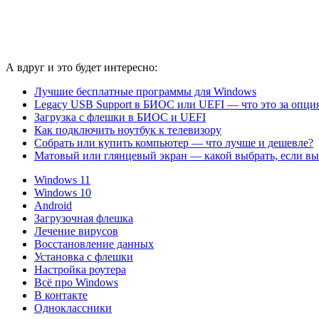
А вдруг и это будет интересно:
Лучшие бесплатные программы для Windows
Legacy USB Support в БИОС или UEFI — что это за опци
Загрузка с флешки в БИОС и UEFI
Как подключить ноутбук к телевизору
Собрать или купить компьютер — что лучше и дешевле?
Матовый или глянцевый экран — какой выбрать, если вы
Windows 11
Windows 10
Android
Загрузочная флешка
Лечение вирусов
Восстановление данных
Установка с флешки
Настройка роутера
Всё про Windows
В контакте
Одноклассники