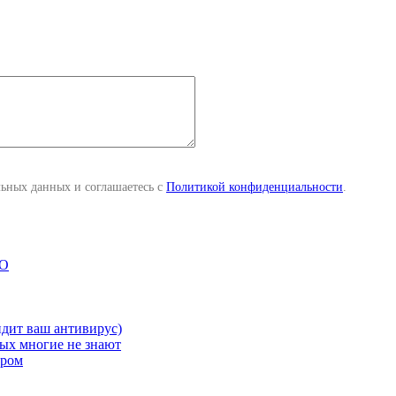
льных данных и соглашаетесь с
Политикой конфиденциальности
.
SO
идит ваш антивирус)
рых многие не знают
ером