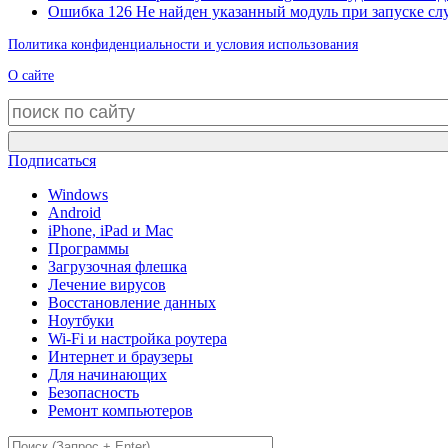
Ошибка 126 Не найден указанный модуль при запуске с
Политика конфиденциальности и условия использования
О сайте
Подписаться
Windows
Android
iPhone, iPad и Mac
Программы
Загрузочная флешка
Лечение вирусов
Восстановление данных
Ноутбуки
Wi-Fi и настройка роутера
Интернет и браузеры
Для начинающих
Безопасность
Ремонт компьютеров