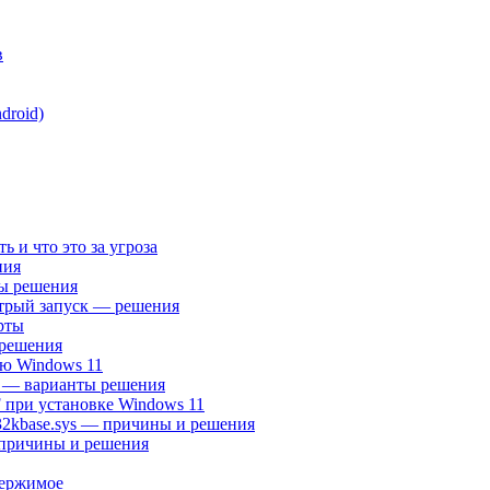
в
droid)
ть и что это за угроза
ния
ты решения
трый запуск — решения
рты
 решения
ню Windows 11
а — варианты решения
при установке Windows 11
n32kbase.sys — причины и решения
 причины и решения
одержимое