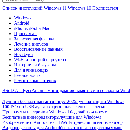
Список инструкций
Windows 11
Windows 10
Подписаться
Windows
Android
iPhone, iPad и Mac
Программы
Загрузочная флешка
Лечение вирусов
Восстановление данных
Ноутбуки
Wi-Fi и настройка роутера
Интернет и браузеры
Для начинающих
Безопасность
Ремонт компьютеров
BSoD Analyzer
Анализ мини-дампов памяти синего экрана Win
Лучший бесплатный антивирус 2025
лучшая защита Windows
100 ISO на USB
мультизагрузочная флешка — легко
Программы настройки Windows 10
сделай по-своему
Бесплатные видеоредакторы
лучшие для Windows
Изображение с Android на ТВ
Wi-Fi трансляция на телевизор
Видеоредакторы для Android
бесплатные и на русском языке