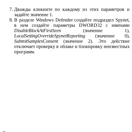
Дважды кликните по каждому из этих параметров и
задайте значение 1.
В разделе Windows Defender создайте подраздел Spynet,
в нем создайте параметры DWORD32 с именами
DisableBlockAtFirstSeen
(значение 1),
LocalSettingOverrideSpynetReporting
(значение 0),
SubmitSamplesConsent
(значение 2). Это действие
отключает проверку в облаке и блокировку неизвестных
программ.