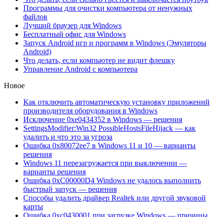
Программы для очистки компьютера от ненужных
файлов
Лучший браузер для Windows
Бесплатный офис для Windows
Запуск Android игр и программ в Windows (Эмуляторы
Android)
Что делать, если компьютер не видит флешку
Управление Android с компьютера
Новое
Как отключить автоматическую установку приложений
производителя оборудования в Windows
Исключение 0xe0434352 в Windows — решения
SettingsModifier:Win32 PossibleHostsFileHijack — как
удалить и что это за угроза
Ошибка 0x80072ee7 в Windows 11 и 10 — варианты
решения
Windows 11 перезагружается при выключении —
варианты решения
Ошибка 0xC00000D4 Windows не удалось выполнить
быстрый запуск — решения
Способы удалить драйвер Realtek или другой звуковой
карты
Ошибка 0xc0430001 при загрузке Windows — причины