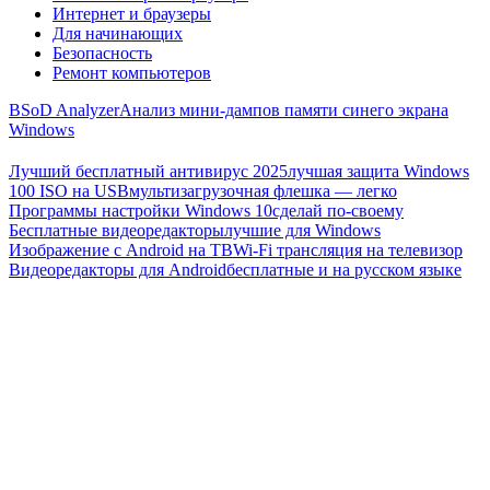
Интернет и браузеры
Для начинающих
Безопасность
Ремонт компьютеров
BSoD Analyzer
Анализ мини-дампов памяти синего экрана
Windows
Лучший бесплатный антивирус 2025
лучшая защита Windows
100 ISO на USB
мультизагрузочная флешка — легко
Программы настройки Windows 10
сделай по-своему
Бесплатные видеоредакторы
лучшие для Windows
Изображение с Android на ТВ
Wi-Fi трансляция на телевизор
Видеоредакторы для Android
бесплатные и на русском языке