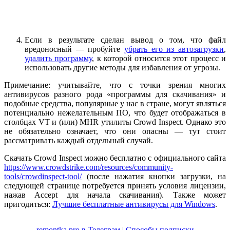
Если в результате сделан вывод о том, что файл
вредоносный — пробуйте
убрать его из автозагрузки
,
удалить программу
, к которой относится этот процесс и
использовать другие методы для избавления от угрозы.
Примечание: учитывайте, что с точки зрения многих
антивирусов разного рода «программы для скачивания» и
подобные средства, популярные у нас в стране, могут являться
потенциально нежелательным ПО, что будет отображаться в
столбцах VT и (или) MHR утилиты Crowd Inspect. Однако это
не обязательно означает, что они опасны — тут стоит
рассматривать каждый отдельный случай.
Скачать Crowd Inspect можно бесплатно с официального сайта
https://www.crowdstrike.com/resources/community-
tools/crowdinspect-tool/
(после нажатия кнопки загрузки, на
следующей странице потребуется принять условия лицензии,
нажав Accept для начала скачивания). Также может
пригодиться:
Лучшие бесплатные антивирусы для Windows
.
remontka.pro в Телеграм
|
Способы подписки