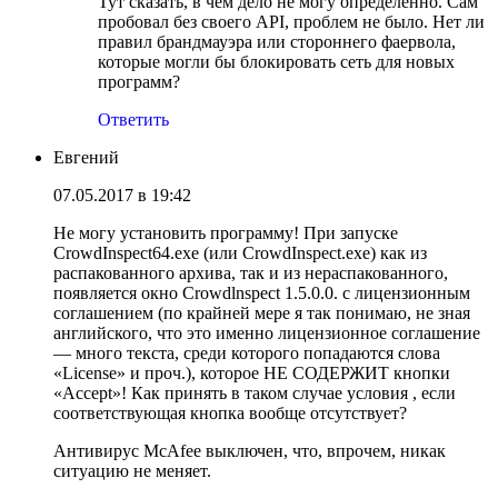
Тут сказать, в чем дело не могу определенно. Сам
пробовал без своего API, проблем не было. Нет ли
правил брандмауэра или стороннего фаервола,
которые могли бы блокировать сеть для новых
программ?
Ответить
Евгений
07.05.2017 в 19:42
Не могу установить программу! При запуске
CrowdInspect64.exe (или CrowdInspect.exe) как из
распакованного архива, так и из нераспакованного,
появляется окно Crowdlnspect 1.5.0.0. с лицензионным
соглашением (по крайней мере я так понимаю, не зная
английского, что это именно лицензионное соглашение
— много текста, среди которого попадаются слова
«License» и проч.), которое НЕ СОДЕРЖИТ кнопки
«Accept»! Как принять в таком случае условия , если
соответствующая кнопка вообще отсутствует?
Антивирус McAfee выключен, что, впрочем, никак
ситуацию не меняет.