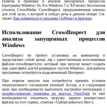
Помочь в проверке и анализе запущенных процессов
(программ) Windows 10, 8 и Windows 7 и XP может бесплатная
утилита CrowdStrike CrowdInspect, предназначенная именно
для этой цели, о которой и пойдет речь в данном обзоре. См.
также:
Как избавиться от рекламы (AdWare) в браузере
.
Использование CrowdInspect для
анализа запущенных процессов
Windows
CrowdInspect не требует установки на компьютер и
представляет собой архив .zip с единственным исполняемым
файлом crowdinspect.exe, который при запуске может создать
еще один файл для 64-разрядных систем Windows. Для работы
программы потребуется подключенный Интернет.
При первом запуске вам потребуется принять условия
лицензионного соглашения кнопкой Accept, а в следующем
окне при необходимости выполнить настройки интеграции с
онлайн-сервисом проверки на вирусы VirusTotal
(и при
необходимости отключить загрузку заранее неизвестных
файлов на этот сервис, отметка «Upload unknown files»).