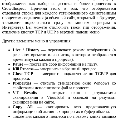
отображается как набор из десятка и более процессов в
CrowdInspect. Причина этого в том, что отображается
отдельная строка для каждого установленного единственным
процессом соединения (а обычный сайт, открытый в браузере,
заставляет подключаться сразу ко многим серверам в
Интернете). Вы можете отключить такой тип отображения,
отключив кнопку TCP и UDP в верхней панели меню.
Другие элементы меню и управления:
Live /
History
— переключает режим отображения (в
реальном времени или список, в котором отображается
время запуска каждого процесса).
Pause
— поставить сбор информации на паузу.
Kill
Process
— завершить выбранный процесс.
Close
TCP
— завершить подключение по TCP/IP для
процесса.
Properties
— открыть стандартное окно Windows со
свойствами исполняемого файла процесса.
VT
Results
— открыть окно с результатами
сканирования в VirusTotal и ссылкой на результат
сканирования на сайте.
Copy
All
— скопировать всю представленную
информацию об активных процессах в буфер обмена.
Также для каждого процесса по правому клику мышью