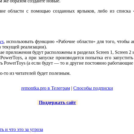
м же образом создайте новые.
очие области с помощью созданных ярлыков, либо из списка
ws
, использовать функцию «Рабочие области» для того, чтобы 
в текущей реализации).
е приложения будут расположены в разделах Screen 1, Screen 2 и
PowerToys, а при запуске производится попытка его запустить
ь PowerToys (а если будут — то и другие постоянно работающие
о-то из читателей будет полезным.
remontka.pro в Телеграм
|
Способы подписки
Поддержать сайт
ть и что это за угроза