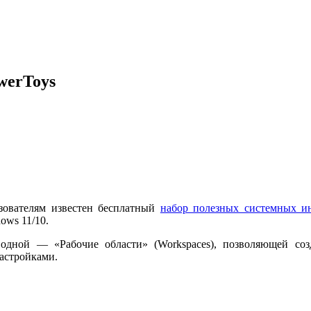
werToys
зователям известен бесплатный
набор полезных системных ин
ows 11/10.
дной — «Рабочие области» (Workspaces), позволяющей созд
астройками.