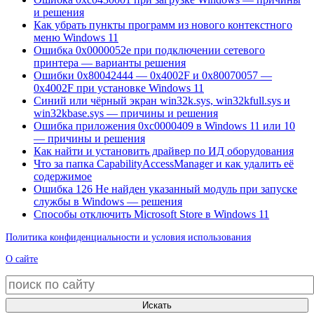
и решения
Как убрать пункты программ из нового контекстного
меню Windows 11
Ошибка 0x0000052e при подключении сетевого
принтера — варианты решения
Ошибки 0x80042444 — 0x4002F и 0x80070057 —
0x4002F при установке Windows 11
Синий или чёрный экран win32k.sys, win32kfull.sys и
win32kbase.sys — причины и решения
Ошибка приложения 0xc0000409 в Windows 11 или 10
— причины и решения
Как найти и установить драйвер по ИД оборудования
Что за папка CapabilityAccessManager и как удалить её
содержимое
Ошибка 126 Не найден указанный модуль при запуске
службы в Windows — решения
Способы отключить Microsoft Store в Windows 11
Политика конфиденциальности и условия использования
О сайте
Искать