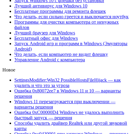
Запуск Windows 10 с флешки без установки
Лучший антивирус для Windows 10
Бесплатные программы для ремонта флешек
Что делать, если сильно греется и выключается ноутбук
Программы для очистки компьютера от ненужных
файлов
Лучший браузер для Windows
Бесплатный офис для Windows
Запуск Android игр и программ в Windows (Эмуляторы
Android)
Что делать, если компьютер не видит флешку
Управление Android с компьютера
Новое
SettingsModifier:Win32 PossibleHostsFileHijack — как
удалить и что это за угроза
Ошибка 0x80072ee7 в Windows 11 и 10 — варианты
решения
Windows 11 перезагружается при выключении —
варианты решения
Ошибка 0xC00000D4 Windows не удалось выполнить
быстрый запуск — решения
Способы удалить драйвер Realtek или другой звуковой
карты
Ошибка 0xc0430001 при загрузке Windows — причины