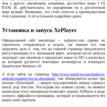
чем у других эмуляторов, например, достаточно лишь 1 Гб
RAM. И, действительно, по ощущениям он в достаточной
мере резвый. Возможно, это стоит отнести к преимуществам
этого решения. А об остальном подробнее далее.
Установка и запуск XePlayer
Официальный сайт эмулятора — xeplayer.com, однако не
торопитесь отправляться и искать, где именно его там
загрузить: дело в том, что на главной странице предлагается
веб-установщик (т.е. маленький файл, который после запуска
загружает сам эмулятор и предлагает какое-то ПО в нагрузку),
на который ругаются некоторые антивирусы и блокирует
SmartScreen Windows 10.
А если зайти на страницу
http://www.xeplayer.com/xeplayer-
android-emulator-for-pc-download/
, там обнаружится целых три
кнопки «Download» — вверху под картинкой, вверху справа и
внизу под текстом. Последняя (во всяком случае, на момент
написания этого материала) позволяет скачать XePlayer в виде
полного оффлайн-установщика, который устанавливается без
каких-либо проблем.