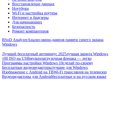
Восстановление данных
Ноутбуки
Wi-Fi и настройка роутера
Интернет и браузеры
Для начинающих
Безопасность
Ремонт компьютеров
BSoD Analyzer
Анализ мини-дампов памяти синего экрана
Windows
Лучший бесплатный антивирус 2025
лучшая защита Windows
100 ISO на USB
мультизагрузочная флешка — легко
Программы настройки Windows 10
сделай по-своему
Бесплатные видеоредакторы
лучшие для Windows
Изображение с Android на ТВ
Wi-Fi трансляция на телевизор
Видеоредакторы для Android
бесплатные и на русском языке