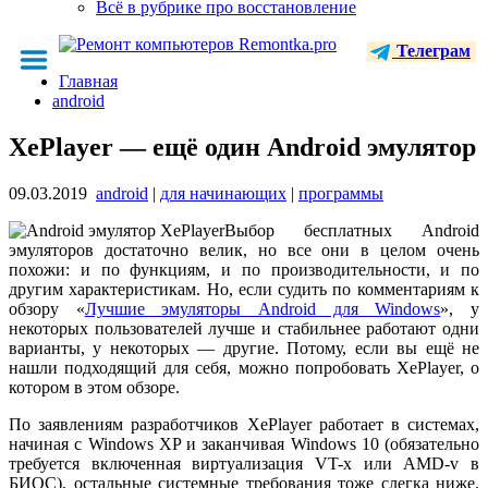
Всё в рубрике про восстановление
Телеграм
Главная
android
XePlayer — ещё один Android эмулятор
09.03.2019
android
|
для начинающих
|
программы
Выбор бесплатных Android
эмуляторов достаточно велик, но все они в целом очень
похожи: и по функциям, и по производительности, и по
другим характеристикам. Но, если судить по комментариям к
обзору «
Лучшие эмуляторы Android для Windows
», у
некоторых пользователей лучше и стабильнее работают одни
варианты, у некоторых — другие. Потому, если вы ещё не
нашли подходящий для себя, можно попробовать XePlayer, о
котором в этом обзоре.
По заявлениям разработчиков XePlayer работает в системах,
начиная с Windows XP и заканчивая Windows 10 (обязательно
требуется включенная виртуализация VT-x или AMD-v в
БИОС), остальные системные требования тоже слегка ниже,