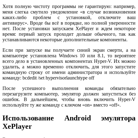
Хотя полную чистоту программы не гарантирую: например,
меня слегка смутило уведомление «в случае возникновения
каких-либо проблем с установкой, отключите ваш
антивирус». Вроде бы всё в порядке, но полной уверенности
нет. После установки запускаем XePlayer и ждем некоторое
время: первый запуск проходит дольше обычного, так как
устанавливаются некоторые дополнительные компоненты.
Если при запуске вы получаете синий экран смерти, а на
компьютере установлена Windows 10 или 8.1, то вероятнее
всего дело в установленных компонентах Hyper-V. Их можно
удалить, а можно временно отключить, для этого запустите
командную строку от имени администратора и используйте
команду: bcdedit /set hypervisorlaunchtype off
После успешного выполнения команды обязательно
перезагрузите компьютер, эмулятор должен запуститься без
ошибок. В дальнейшем, чтобы вновь включить Hyper-V
используйте ту же команду с ключом «on» вместо «off».
Использование Android эмулятора
XePlayer