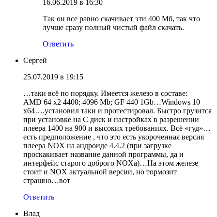
16.06.2019 в 16:30
Так он все равно скачивает эти 400 Мб, так что
лучше сразу полный чистый файл скачать.
Ответить
Сергей
25.07.2019 в 19:15
…таки всё по порядку. Имеется железо в составе:
AMD 64 x2 4400; 4096 Mb; GF 440 1Gb…Windows 10
x64….установил таки и протестировал. Быстро грузится
при установке на С диск и настройках в разрешении
плеера 1400 на 900 и высоких требованиях. Всё «гуд»…
есть предположение , что это есть укороченная версия
плеера NOX на андроиде 4.4.2 (при загрузке
проскакивает название данной программы, да и
интерфейс старого доброго NOXа)…На этом железе
стоит и NOX актуальной версии, но тормозит
страшно…вот
Ответить
Влад