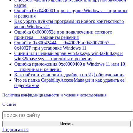
карты
Ошибка 0xc0430001 при загрузке Windows — причины
и решения
Как убрать пункты программ из нового контекстного
меню Windows 11
Ошибка 0x0000052e при подключении сетевого
принтера — варианты решения
Ошибки 0x80042444 — 0x4002F и 0x80070057 —
0x4002F при установке Windows 11
Синий или чёрный экран win32k.sys, win32kfull.sys и
win32kbase.sys — причины и решения
Ошибка приложения 0xc0000409 в Windows 11 или 10
— причины и решения
Как найти и установить драйвер по ИД оборудования
Что за папка CapabilityAccessManager и как удалить её
содержимое
Политика конфиденциальности и условия использования
О сайте
Искать
Подписаться