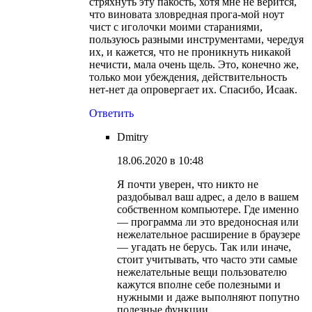
стряхнуть эту пакость, хотя мне не верится,
что виновата зловредная прога-мой ноут
чист с иголочки моими стараниями,
пользуюсь разными инструментами, чередуя
их, и кажется, что не проникнуть никакой
нечисти, мала очень щель. Это, конечно же,
только мои убеждения, действительность
нет-нет да опровергает их. Спасибо, Исаак.
Ответить
Dmitry
18.06.2020 в 10:48
Я почти уверен, что никто не
раздобывал ваш адрес, а дело в вашем
собственном компьютере. Где именно
— программа ли это вредоносная или
нежелательное расширение в браузере
— угадать не берусь. Так или иначе,
стоит учитывать, что часто эти самые
нежелательные вещи пользователю
кажутся вполне себе полезными и
нужными и даже выполняют попутно
полезные функции.