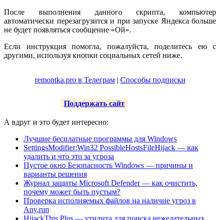
После выполнения данного скрипта, компьютер
автоматически перезагрузится и при запуске Яндекса больше
не будет появляться сообщение «Ой».
Если инструкция помогла, пожалуйста, поделитесь ею с
другими, используя кнопки социальных сетей ниже.
remontka.pro в Телеграм
|
Способы подписки
Поддержать сайт
А вдруг и это будет интересно:
Лучшие бесплатные программы для Windows
SettingsModifier:Win32 PossibleHostsFileHijack — как
удалить и что это за угроза
Пустое окно Безопасность Windows — причины и
варианты решения
Журнал защиты Microsoft Defender — как очистить,
почему может быть пустым?
Проверка исполняемых файлов на наличие угроз в
Any.run
HijackThis Plus — утилита для поиска нежелательных