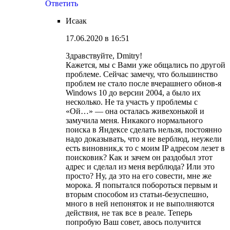
Ответить
Исаак
17.06.2020 в 16:51
Здравствуйте, Dmitry!
Кажется, мы с Вами уже общались по другой
проблеме. Сейчас замечу, что большинство
проблем не стало после вчерашнего обнов-я
Windows 10 до версии 2004, а было их
несколько. Не та участь у проблемы с
«Ой…» — она осталась живехонькой и
замучила меня. Никакого нормального
поиска в Яндексе сделать нельзя, постоянно
надо доказывать, что я не верблюд, неужели
есть виновник,к то с моим IP адресом лезет в
поисковик? Как и зачем он раздобыл этот
адрес и сделал из меня верблюда? Или это
просто? Ну, да это на его совести, мне же
морока. Я попытался побороться первым и
вторым способом из статьи-безуспешно,
много в ней непоняток и не выполняются
действия, не так все в реале. Теперь
попробую Ваш совет, авось получится