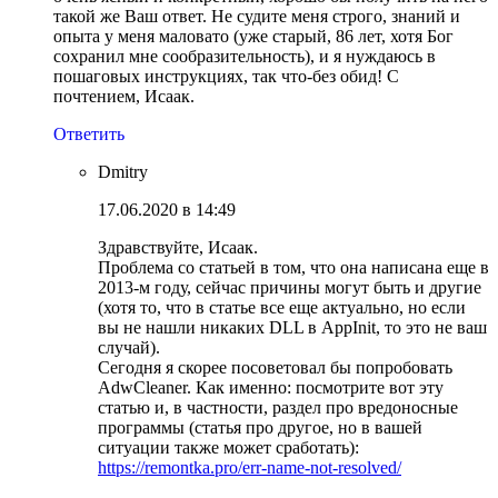
такой же Ваш ответ. Не судите меня строго, знаний и
опыта у меня маловато (уже старый, 86 лет, хотя Бог
сохранил мне сообразительность), и я нуждаюсь в
пошаговых инструкциях, так что-без обид! С
почтением, Исаак.
Ответить
Dmitry
17.06.2020 в 14:49
Здравствуйте, Исаак.
Проблема со статьей в том, что она написана еще в
2013-м году, сейчас причины могут быть и другие
(хотя то, что в статье все еще актуально, но если
вы не нашли никаких DLL в AppInit, то это не ваш
случай).
Сегодня я скорее посоветовал бы попробовать
AdwCleaner. Как именно: посмотрите вот эту
статью и, в частности, раздел про вредоносные
программы (статья про другое, но в вашей
ситуации также может сработать):
https://remontka.pro/err-name-not-resolved/