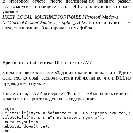
В итоговом отчете, после исследования найдите раздел
«Автозапуск» и найдите файл DLL, в описании которого
указано
HKEY_
LOCAL_
MACHINE\
SOFTWARE\
Microsoft\
Windows
NT\
CurrentVersion\
Windows,
AppInit_
DLLs.
Из этого пункта вам
следует запомнить (скопировать) имя файла.
Вредоносная библиотеке DLL в отчете AVZ
Затем отыщите в отчете «Задания планировщика» и найдите
файл exe, который располагается в той же папке, что и DLL из
предыдущего пункта.
После этого, в AVZ выберите «Файл» — «Выполнить скрипт»
и запустите скрипт следующего содержания:
begin

DeleteFile('путь к библиотеке DLL из первого пункта');

DeleteFile('путь к EXE из второго пункта');

ExecuteSysClean;

RebootWindows(true);

end.