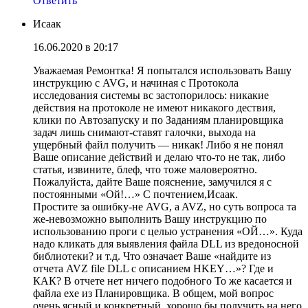
Ответить
Исаак
16.06.2020 в 20:17
Уважаемая Ремонтка! Я попытался использовать Вашу
инструкцию с AVG, и начиная с Протокола
исследования системы вс застопорилось: никакие
действия на протоколе не имеют никакого дествия,
клики по Автозапуску и по Заданиям планировщика
задач лишь снимают-ставят галочки, выхода на
ущербный файл получить — никак! Либо я не понял
Ваше описание действий и делаю что-то не так, либо
статья, извините, блеф, что тоже маловероятно.
Пожалуйста, дайте Ваше пояснение, замучился я с
постоянными «Ой!…» С почтением,Исаак.
Простите за ошибку-не AVG, a AVZ, но суть вопроса та
же-невозможно выполнить Вашу инструкцию по
использованию проги с целью устранения «ОЙ…». Куда
надо кликать для выявления файла DLL из вредоносной
библиотеки? и т.д. Что означает Ваше «найдите из
отчета AVZ file DLL с описанием HKEY…»? Где и
КАК? В отчете нет ничего подобного То же касается и
файла ехе из Планировщика. В общем, мой вопрос
очень ясный и конкретный, хорошо бы получить на него