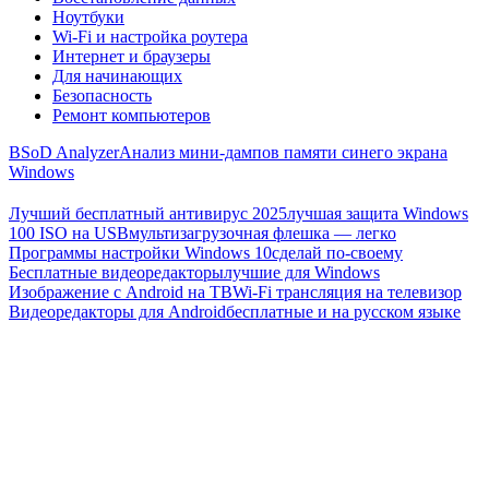
Ноутбуки
Wi-Fi и настройка роутера
Интернет и браузеры
Для начинающих
Безопасность
Ремонт компьютеров
BSoD Analyzer
Анализ мини-дампов памяти синего экрана
Windows
Лучший бесплатный антивирус 2025
лучшая защита Windows
100 ISO на USB
мультизагрузочная флешка — легко
Программы настройки Windows 10
сделай по-своему
Бесплатные видеоредакторы
лучшие для Windows
Изображение с Android на ТВ
Wi-Fi трансляция на телевизор
Видеоредакторы для Android
бесплатные и на русском языке