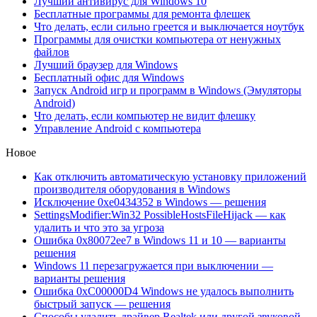
Лучший антивирус для Windows 10
Бесплатные программы для ремонта флешек
Что делать, если сильно греется и выключается ноутбук
Программы для очистки компьютера от ненужных
файлов
Лучший браузер для Windows
Бесплатный офис для Windows
Запуск Android игр и программ в Windows (Эмуляторы
Android)
Что делать, если компьютер не видит флешку
Управление Android с компьютера
Новое
Как отключить автоматическую установку приложений
производителя оборудования в Windows
Исключение 0xe0434352 в Windows — решения
SettingsModifier:Win32 PossibleHostsFileHijack — как
удалить и что это за угроза
Ошибка 0x80072ee7 в Windows 11 и 10 — варианты
решения
Windows 11 перезагружается при выключении —
варианты решения
Ошибка 0xC00000D4 Windows не удалось выполнить
быстрый запуск — решения
Способы удалить драйвер Realtek или другой звуковой