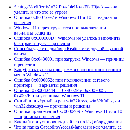
SettingsModifier:Win32 PossibleHostsFileHijack — как
удалить и что это за угроза
Ошибка 0x80072ee7 в Windows 11 и 10 — варианты
решения
Windows 11 перезагружается при выключении —
варианты решения
Ошибка 0xC00000D4 Windows не удалось выполнить
быстрый запуск — решения
Способы удалить драйвер Realtek или другой звуковой
карты
Ошибка 0xc0430001 при загрузке Windows — причины
и решения
Как убрать пункты программ из нового контекстного
меню Windows 11
Ошибка 0x0000052e при подключении сетевого
принтера — варианты решения
Ошибки 0x80042444 — 0x4002F и 0x80070057 —
0x4002F при установке Windows 11
Синий или чёрный экран win32k.sys, win32kfull.sys и
win32kbase.sys — причины и решения
Ошибка приложения 0xc0000409 в Windows 11 или 10
— причины и решения
Как найти и установить драйвер по ИД оборудования
Что за папка CapabilityAccessManager и как удалить её