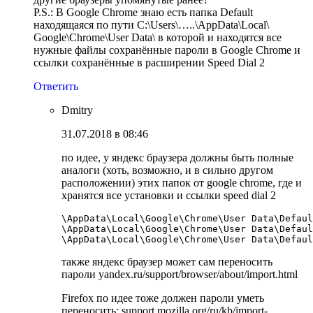
P.S.: В Google Chrome знаю есть папка Default
находящаяся по пути C:\Users\…..\AppData\Local\
Google\Chrome\User Data\ в которой и находятся все
нужные файлы сохранённые пароли в Google Chrome и
ссылки сохранённые в расширении Speed Dial 2
Ответить
Dmitry
31.07.2018 в 08:46
по идее, у яндекс браузера должны быть полные
аналоги (хоть, возможно, и в сильно другом
расположении) этих папок от google chrome, где и
хранятся все установки и ссылки speed dial 2
\AppData\Local\Google\Chrome\User Data\Defaul
\AppData\Local\Google\Chrome\User Data\Defaul
также яндекс браузер может сам переносить
пароли yandex.ru/support/browser/about/import.html
Firefox по идее тоже должен пароли уметь
переносить: support.mozilla.org/ru/kb/import-