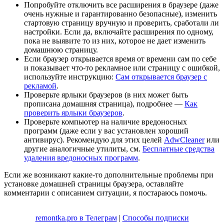
Попробуйте отключить все расширения в браузере (даже
очень нужные и гарантированно безопасные), изменить
стартовую страницу вручную и проверить, сработали ли
настройки. Если да, включайте расширения по одному,
пока не выявите то из них, которое не дает изменить
домашнюю страницу.
Если браузер открывается время от времени сам по себе
и показывает что-то рекламное или страницу с ошибкой,
используйте инструкцию:
Сам открывается браузер с
рекламой
.
Проверьте ярлыки браузеров (в них может быть
прописана домашняя страница), подробнее —
Как
проверить ярлыки браузеров
.
Проверьте компьютер на наличие вредоносных
программ (даже если у вас установлен хороший
антивирус). Рекомендую для этих целей
AdwCleaner
или
другие аналогичные утилиты, см.
Бесплатные средства
удаления вредоносных программ
.
Если же возникают какие-то дополнительные проблемы при
установке домашней страницы браузера, оставляйте
комментарии с описанием ситуации, я постараюсь помочь.
remontka.pro в Телеграм
|
Способы подписки