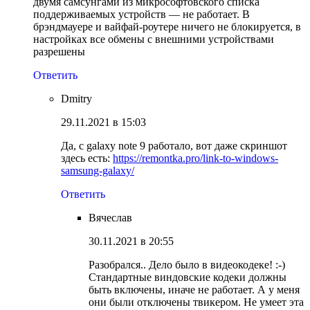
двумя самсунгами из микрософтовского списка
поддерживаемых устройств — не работает. В
брэндмауере и вайфай-роутере ничего не блокируется, в
настройках все обмены с внешними устройствами
разрешены
Ответить
Dmitry
29.11.2021 в 15:03
Да, с galaxy note 9 работало, вот даже скриншот
здесь есть:
https://remontka.pro/link-to-windows-
samsung-galaxy/
Ответить
Вячеслав
30.11.2021 в 20:55
Разобрался.. Дело было в видеокодеке! :-)
Стандартные виндовские кодеки должны
быть включены, иначе не работает. А у меня
они были отключены твикером. Не умеет эта